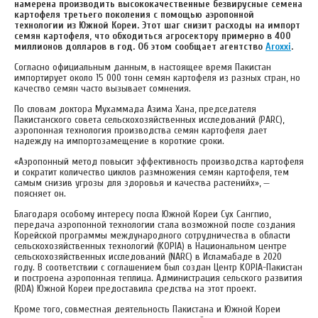
намерена производить высококачественные безвирусные семена
картофеля третьего поколения с помощью аэропонной
технологии из Южной Кореи. Этот шаг снизит расходы на импорт
семян картофеля, что обходиться агросектору примерно в 400
миллионов долларов в год. Об этом сообщает агентство
Аroxxi
.
Согласно официальным данным, в настоящее время Пакистан
импортирует около 15 000 тонн семян картофеля из разных стран, но
качество семян часто вызывает сомнения.
По словам доктора Мухаммада Азима Хана, председателя
Пакистанского совета сельскохозяйственных исследований (PARC),
аэропонная технология производства семян картофеля дает
надежду на импортозамещение в короткие сроки.
«Аэропонный метод повысит эффективность производства картофеля
и сократит количество циклов размножения семян картофеля, тем
самым снизив угрозы для здоровья и качества растенийх», —
поясняет он.
Благодаря особому интересу посла Южной Кореи Сух Сангпио,
передача аэропонной технологии стала возможной после создания
Корейской программы международного сотрудничества в области
сельскохозяйственных технологий (KOPIA) в Национальном центре
сельскохозяйственных исследований (NARC) в Исламабаде в 2020
году. В соответствии с соглашением был создан Центр KOPIA-Пакистан
и построена аэропонная теплица. Администрация сельского развития
(RDA) Южной Кореи предоставила средства на этот проект.
Кроме того, совместная деятельность Пакистана и Южной Кореи