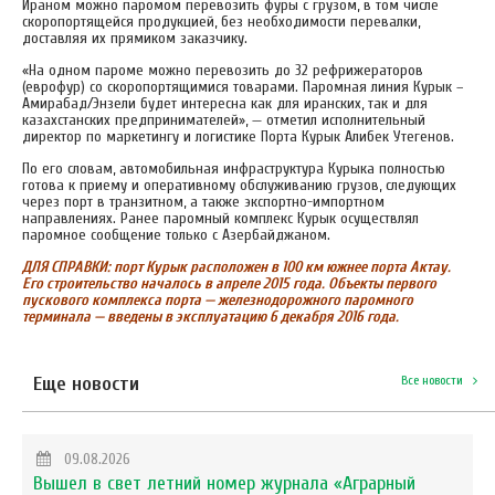
Ираном можно паромом перевозить фуры с грузом, в том числе
скоропортящейся продукцией, без необходимости перевалки,
доставляя их прямиком заказчику.
«На одном пароме можно перевозить до 32 рефрижераторов
(еврофур) со скоропортящимися товарами. Паромная линия Курык –
Амирабад/Энзели будет интересна как для иранских, так и для
казахстанских предпринимателей», — отметил исполнительный
директор по маркетингу и логистике Порта Курык Алибек Утегенов.
По его словам, автомобильная инфраструктура Курыка полностью
готова к приему и оперативному обслуживанию грузов, следующих
через порт в транзитном, а также экспортно-импортном
направлениях. Ранее паромный комплекс Курык осуществлял
паромное сообщение только с Азербайджаном.
ДЛЯ СПРАВКИ: порт Курык расположен в 100 км южнее порта Актау.
Его строительство началось в апреле 2015 года. Объекты первого
пускового комплекса порта — железнодорожного паромного
терминала — введены в эксплуатацию 6 декабря 2016 года.
Еще новости
Все новости
09.08.2026
Вышел в свет летний номер журнала «Аграрный