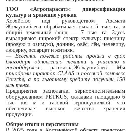
ТОО «Агропарасат»: диверсификация
культур и хранение урожая
Хозяйство под руководством Азамата
Жолаушибаева обрабатывает около 5 тыс. га, а
общий земельный фонд — 7 тыс. га. Здесь
выращивают широкий спектр культур: пшеницу
(яровую и озимую), донник, овёс, лён, чечевицу,
люцерну, эспарцет и житняк.
—
Весенние полевые работы прошли в срок
благодаря обновлению техники и участию в
господдержке
, — рассказал Жолаушибаев. —
Мы
приобрели трактор CLAAS и посевной комплекс
Forsche, а по льготному кредиту получили 150
млн тенге
.
Предприятие располагает зерноочистительным
оборудованием PETKUS, складами площадью 6
тыс. кв. м и газовой зерносушилкой, что
обеспечивает высокое качество хранения
продукции.
Общие итоги и перспективы
В 2025 году в Костанайской области предстоит