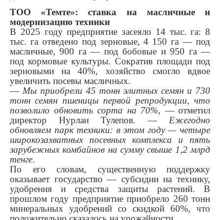
ТОО «Темте»: ставка на масличные и
модернизацию техники
В 2025 году предприятие засеяло 14 тыс. га: 8
тыс. га отведено под зерновые, 4 150 га — под
масличные, 900 га — под бобовые и 950 га —
под кормовые культуры. Сократив площади под
зерновыми на 40%, хозяйство смогло вдвое
увеличить посевы масличных.
—
Мы приобрели 45 тонн элитных семян и 730
тонн семян пшеницы первой репродукции, что
позволило обновить сорта на 70%
, — отметил
директор Нурлан Тулепов. —
Ежегодно
обновляем парк техники: в этом году — четыре
широкозахватных посевных комплекса и пять
зарубежных комбайнов на сумму свыше 1,2 млрд
тенге
.
По его словам, существенную поддержку
оказывает государство — субсидии на технику,
удобрения и средства защиты растений. В
прошлом году предприятие приобрело 260 тонн
минеральных удобрений со скидкой 60%, что
положительно сказалось на урожайности.