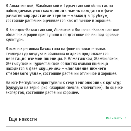
В Алматинской, Жамбылской и Туркестанской областях на
наблюдаемых участках
яровой ячмень
находится в фазе
развития
«прорастание зерна» – «выход в трубку»
,
состояние растений оценивается как отличное и хорошее.
В Западно-Казахстанской, Абайской и Восточно-Казахстанской
областях аграрии приступили к подготовке почвы под яровые
культуры.
В южных регионах Казахстана на фоне положительных
температур воздуха и обильных осадков продолжается
вегетация озимой пшеницы
. В Алматинской, Жамбылской,
Жетысуской и Туркестанской областях озимая пшеница
находится в фазе
«кущение»
–
«появление нижнего
стеблевого узла»
, состояние растений отличное и хорошее.
На юге Республики приступили к севу
теплолюбивых культур
(кукуруза на зерно, рис, сахарная свекла, хлопчатник). По оценке
экспертов, состояние растений хорошее.
Еще новости
Все новости