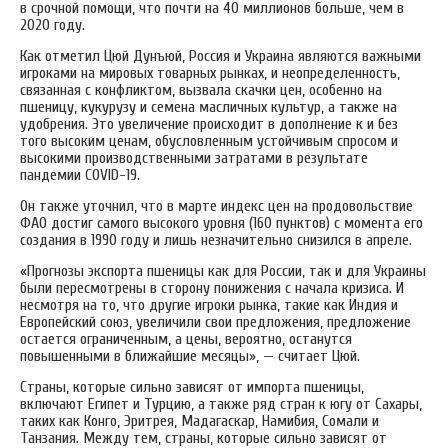
в срочной помощи, что почти на 40 миллионов больше, чем в
2020 году.
Как отметил Цюй Дунъюй, Россия и Украина являются важными
игроками на мировых товарных рынках, и неопределенность,
связанная с конфликтом, вызвала скачки цен, особенно на
пшеницу, кукурузу и семена масличных культур, а также на
удобрения. Это увеличение происходит в дополнение к и без
того высоким ценам, обусловленным устойчивым спросом и
высокими производственными затратами в результате
пандемии COVID-19.
Он также уточнил, что в марте индекс цен на продовольствие
ФАО достиг самого высокого уровня (160 пунктов) с момента его
создания в 1990 году и лишь незначительно снизился в апреле.
«Прогнозы экспорта пшеницы как для России, так и для Украины
были пересмотрены в сторону понижения с начала кризиса. И
несмотря на то, что другие игроки рынка, такие как Индия и
Европейский союз, увеличили свои предложения, предложение
остается ограниченным, а цены, вероятно, останутся
повышенными в ближайшие месяцы», — считает Цюй.
Страны, которые сильно зависят от импорта пшеницы,
включают Египет и Турцию, а также ряд стран к югу от Сахары,
таких как Конго, Эритрея, Мадагаскар, Намибия, Сомали и
Танзания. Между тем, страны, которые сильно зависят от