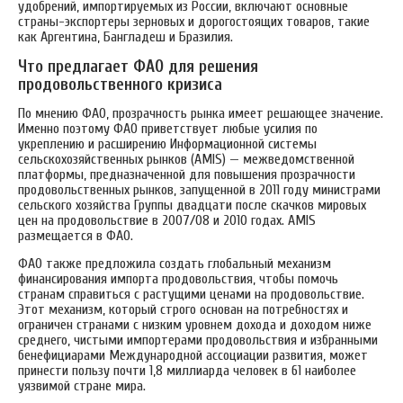
удобрений, импортируемых из России, включают основные
страны-экспортеры зерновых и дорогостоящих товаров, такие
как Аргентина, Бангладеш и Бразилия.
Что предлагает ФАО для решения
продовольственного кризиса
По мнению ФАО, прозрачность рынка имеет решающее значение.
Именно поэтому ФАО приветствует любые усилия по
укреплению и расширению Информационной системы
сельскохозяйственных рынков (AMIS) — межведомственной
платформы, предназначенной для повышения прозрачности
продовольственных рынков, запущенной в 2011 году министрами
сельского хозяйства Группы двадцати после скачков мировых
цен на продовольствие в 2007/08 и 2010 годах. AMIS
размещается в ФАО.
ФАО также предложила создать глобальный механизм
финансирования импорта продовольствия, чтобы помочь
странам справиться с растущими ценами на продовольствие.
Этот механизм, который строго основан на потребностях и
ограничен странами с низким уровнем дохода и доходом ниже
среднего, чистыми импортерами продовольствия и избранными
бенефициарами Международной ассоциации развития, может
принести пользу почти 1,8 миллиарда человек в 61 наиболее
уязвимой стране мира.