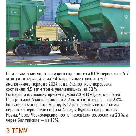
По итогам
5
месяцев текущего года по сети КТЖ перевезено
5,7
млн тонн
зерна, что на
54%
превышает показатель
аналогичного периода 2024 года. Экспортные перевозки
составили
4,5 млн тонн
, увеличившись на
62%
.
Согласно информации пресс-службы АО «НК «ҚТЖ», в страны
Центральной Азии направлено
2,2 млн тонн
зерна — на
28%
больше, чем в прошлом году. В
12
раз увеличились объемы
перевозок зерна через порты Актау и Курык в направлении
Ирана. Через Черноморские порты перевозки возросли на
20%
, а
через Балтийские — на
16%
.
В ТЕМУ