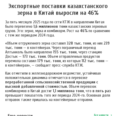
Экспортные поставки казахстанского
зерна в Китай выросли на 46%
За пять месяцев 2025 года по сети КТЖ в направлении Китая
было перевезено
1,6 миллионов тонн
казахстанских зерновых
грузов. Это: зерно, мука и комбикорм. Рост на
46%
по сравнению
с тем же периодом 2024 года.
«Объем отгруженного зерна составил
328 тыс. тонн
, из них
239
тыс. тонн
— в контейнерах. Через пограничный переход
Алтынколь было направлено
155 тыс. тонн
, через станцию
Достык —
173 тыс. тонн
. Объем отправленных продуктов
перемола составил
179 тыс. тонн
, из которых
112 тыс. тонн
—
в контейнерах», — сообщает пресс-служба КТЖ.
Как отметили в железнодорожном ведомстве, устойчивая
положительная динамика отмечается в перевозке
переработанной сельскохозяйственной продукции с
высокой добавленной стоимостью
. Объем перевозок
комбикормов в Китай достиг
1,1 миллиона тонн
, что
в пять раз
превышает показатель того же периода 2024-го. Основная доля
отправок также пришлась на контейнерные отправки.
Еще новости
Все новости