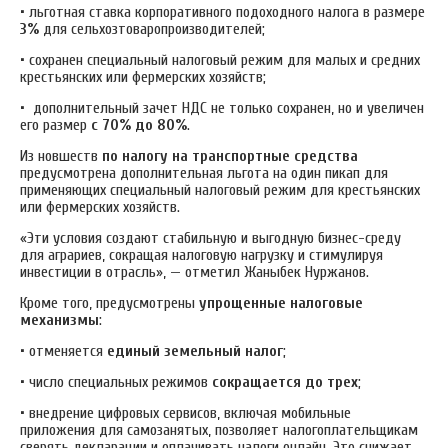
• льготная ставка корпоративного подоходного налога в размере
3%
для сельхозтоваропроизводителей;
• сохранен специальный налоговый режим для малых и средних
крестьянских или фермерских хозяйств;
• дополнительный зачет НДС не только сохранен, но и увеличен
его размер
с 70% до 80%
.
Из новшеств
по налогу на транспортные средства
предусмотрена дополнительная льгота на один пикап для
применяющих специальный налоговый режим для крестьянских
или фермерских хозяйств.
«Эти условия создают стабильную и выгодную бизнес-среду
для аграриев, сокращая налоговую нагрузку и стимулируя
инвестиции в отрасль», — отметил Жаныбек Нуржанов.
Кроме того, предусмотрены
упрощенные налоговые
механизмы
:
• отменяется
единый земельный налог
;
• число специальных режимов
сокращается до трех
;
• внедрение цифровых сервисов, включая мобильные
приложения для самозанятых, позволяет налогоплательщикам
сверять декларации и оплачивать налоги онлайн. Это снижает