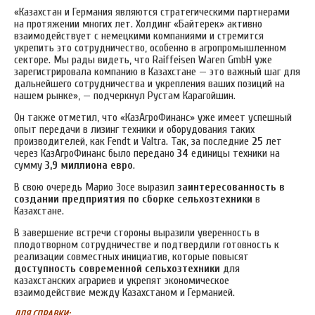
«Казахстан и Германия являются стратегическими партнерами
на протяжении многих лет. Холдинг «Байтерек» активно
взаимодействует с немецкими компаниями и стремится
укрепить это сотрудничество, особенно в агропромышленном
секторе. Мы рады видеть, что Raiffeisen Waren GmbH уже
зарегистрировала компанию в Казахстане — это важный шаг для
дальнейшего сотрудничества и укрепления ваших позиций на
нашем рынке», — подчеркнул Рустам Карагойшин.
Он также отметил, что «КазАгроФинанс» уже имеет успешный
опыт передачи в лизинг техники и оборудования таких
производителей, как Fendt и Valtra. Так, за последние
25
лет
через КазАгроФинанс было передано
34
единицы техники на
сумму
3,9 миллиона евро
.
В свою очередь Марио Зосе выразил
заинтересованность в
создании предприятия по сборке сельхозтехники
в
Казахстане.
В завершение встречи стороны выразили уверенность в
плодотворном сотрудничестве и подтвердили готовность к
реализации совместных инициатив, которые повысят
доступность современной сельхозтехники
для
казахстанских аграриев и укрепят экономическое
взаимодействие между Казахстаном и Германией.
ДЛЯ СПРАВКИ: