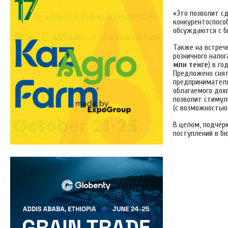
«Это позволит сд
конкурентоспосо
обсуждаются с б
Также на встреч
розничного налог
млн тенге
) в г
Предложено снять
предпринимател
облагаемого дох
позволит стимул
(с возможностью
В целом, подчер
поступлений в 