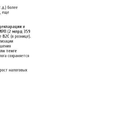
.д.) более
, еще
декларации
и
МРП
(
2 млрд 359
те
B2C
(в рознице).
лизации
ьшения
лн тенге
лога сохраняется
рост налоговых