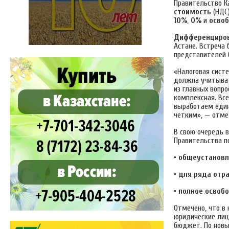
Правительство К
стоимость
(НДС)
10%
,
0%
и
осво
Дифференциров
Астане. Встреча
представителей 
«Налоговая сист
должна учитыват
из главных вопро
комплексная. Вс
выработаем един
четким», — отме
В свою очередь 
Правительства п
• общеустановл
• для ряда отр
• полное освоб
Отмечено, что в 
юридические лиц
бюджет. По нов