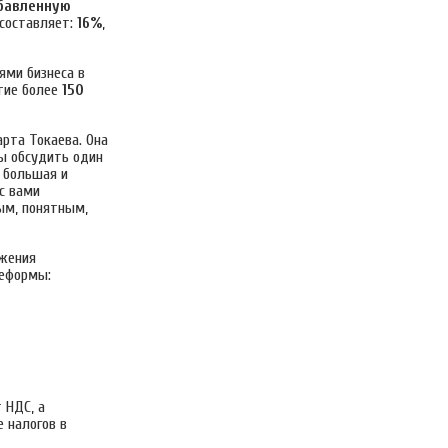
обавленную
составляет:
16%
,
ями бизнеса в
стие более
150
рта Токаева. Она
бы обсудить один
т большая и
с вами
ым, понятным,
жения
реформы:
 НДС, а
 налогов в