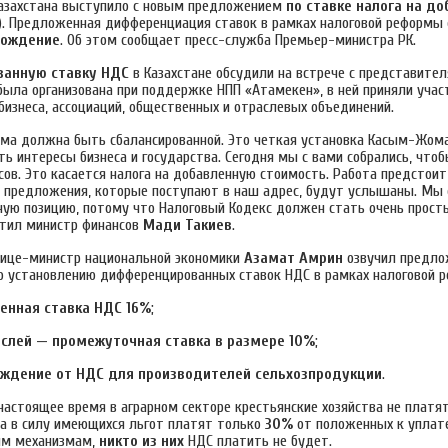
азахстана выступило с новым предложением
по ставке налога на д
. Предложенная дифференциация ставок в рамках налоговой реформы 
бождение
. Об этом сообщает пресс-служба Премьер-министра РК.
анную ставку НДС
в Казахстане обсудили на встрече с представител
 была организована при поддержке НПП «Атамекен», в ней приняли уча
бизнеса, ассоциаций, общественных и отраслевых объединений.
ема должна быть сбалансированной. Это четкая установка Касым-Жома
ь интересы бизнеса и государства. Сегодня мы с вами собрались, что
сов. Это касается налога на добавленную стоимость. Работа предстои
е предложения, которые поступают в наш адрес, будут услышаны. Мы 
ую позицию, потому что Налоговый Кодекс должен стать очень прост
тил министр финансов
Мади Такиев
.
вице-министр национальной экономики
Азамат Амрин
озвучил предло
о установлению дифференцированных ставок НДС в рамках налоговой 
енная ставка НДС
16%
;
аслей — промежуточная ставка в размере 10%
;
ождение от НДС для производителей сельхозпродукции
.
настоящее время в аграрном секторе крестьянские хозяйства не платят
а в силу имеющихся льгот платят только
30%
от положенных к уплате
ым механизмам,
никто из них
НДС платить не будет.