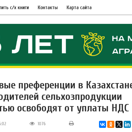
пить с/х книги
Контакты
Карта сайта
вые преференции в Казахстане
одителей сельхозпродукции
тью освободят от уплаты НДС
5:02
1076