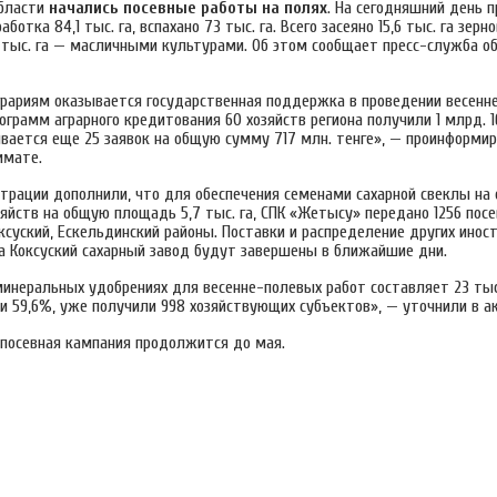
области
начались посевные работы на полях
. На сегодняшний день 
ботка 84,1 тыс. га, вспахано 73 тыс. га. Всего засеяно 15,6 тыс. га зер
5 тыс. га — масличными культурами. Об этом сообщает пресс-служба о
рариям оказывается государственная поддержка в проведении весенне
ограмм аграрного кредитования 60 хозяйств региона получили 1 млрд. 1
вается еще 25 заявок на общую сумму 717 млн. тенге», — проинформир
имате.
трации дополнили, что для обеспечения семенами сахарной свеклы на
зяйств на общую площадь 5,7 тыс. га, СПК «Жетысу» передано 1256 пос
ксуский, Ескельдинский районы. Поставки и распределение других инос
на Коксуский сахарный завод будут завершены в ближайшие дни.
инеральных удобрениях для весенне-полевых работ составляет 23 тыс.
или 59,6%, уже получили 998 хозяйствующих субъектов», — уточнили в а
 посевная кампания продолжится до мая.