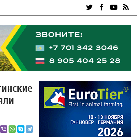
тинские
яли