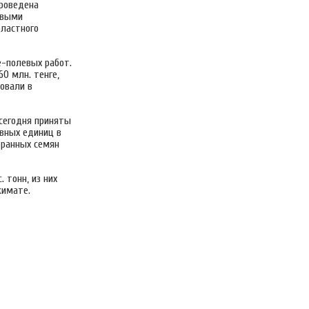
проведена
новыми
бластного
-полевых работ.
60 млн. тенге,
овали в
 сегодня приняты
евных единиц в
транных семян
 тонн, из них
кимате.