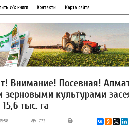
пить с/х книги
Контакты
Карта сайта
рт! Внимание! Посевная! Алма
и зерновыми культурами засе
15,6 тыс. га
15:58
772