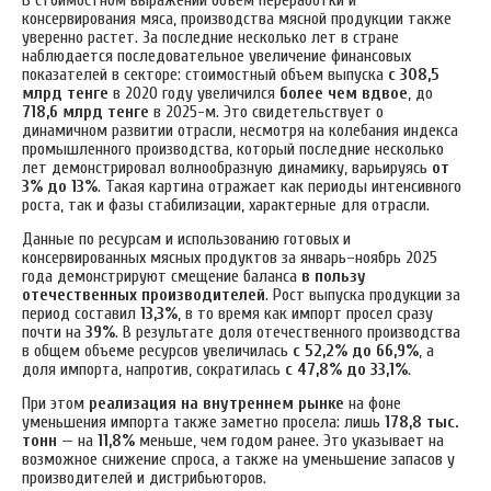
консервирования мяса, производства мясной продукции также
уверенно растет. За последние несколько лет в стране
наблюдается последовательное увеличение финансовых
показателей в секторе: стоимостный объем выпуска
с 308,5
млрд тенге
в 2020 году увеличился
более чем вдвое
, до
718,6 млрд тенге
в 2025-м. Это свидетельствует о
динамичном развитии отрасли, несмотря на колебания индекса
промышленного производства, который последние несколько
лет демонстрировал волнообразную динамику, варьируясь
от
3% до 13%
. Такая картина отражает как периоды интенсивного
роста, так и фазы стабилизации, характерные для отрасли.
Данные по ресурсам и использованию готовых и
консервированных мясных продуктов за январь–ноябрь 2025
года демонстрируют смещение баланса
в пользу
отечественных производителей
. Рост выпуска продукции за
период составил
13,3%
, в то время как импорт просел сразу
почти на
39%
. В результате доля отечественного производства
в общем объеме ресурсов увеличилась
с 52,2% до 66,9%
, а
доля импорта, напротив, сократилась
с 47,8% до 33,1%
.
При этом
реализация на внутреннем рынке
на фоне
уменьшения импорта также заметно просела: лишь
178,8 тыс.
тонн
— на
11,8%
меньше, чем годом ранее. Это указывает на
возможное снижение спроса, а также на уменьшение запасов у
производителей и дистрибьюторов.