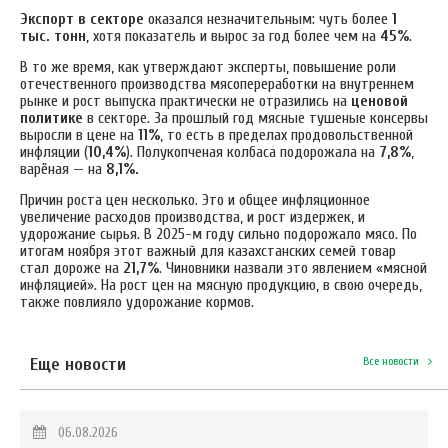
Экспорт в секторе
оказался незначительным: чуть более
1
тыс. тонн
, хотя показатель и вырос за год более чем на
45%
.
В то же время, как утверждают эксперты, повышение роли
отечественного производства мясопереработки на внутреннем
рынке и рост выпуска практически не отразились на
ценовой
политике
в секторе. За прошлый год мясные тушеные консервы
выросли в цене на
11%
, то есть в пределах продовольственной
инфляции (
10,4%
). Полукопченая колбаса подорожала на
7,8%
,
варёная — на
8,1%.
Причин роста цен несколько. Это и общее инфляционное
увеличение расходов производства, и рост издержек, и
удорожание сырья. В 2025-м году сильно подорожало мясо. По
итогам ноября этот важный для казахстанских семей товар
стал дороже на
21,7%
. Чиновники назвали это явлением «мясной
инфляцией». На рост цен на мясную продукцию, в свою очередь,
также повлияло удорожание кормов.
Еще новости
Все новости
06.08.2026