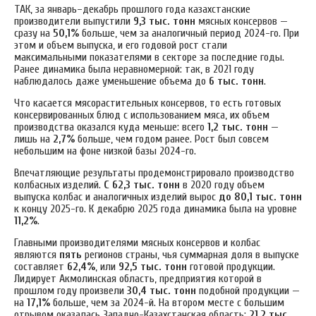
ТАК, за январь–декабрь прошлого года казахстанские
производители выпустили
9,3 тыс. тонн
мясных консервов —
сразу на
50,1%
больше, чем за аналогичный период 2024-го. При
этом и объем выпуска, и его годовой рост стали
максимальными показателями в секторе за последние годы.
Ранее динамика была неравномерной: так, в 2021 году
наблюдалось даже уменьшение объема до
6 тыс. тонн
.
Что касается мясорастительных консервов, то есть готовых
консервированных блюд с использованием мяса, их объем
производства оказался куда меньше: всего
1,2 тыс. тонн
—
лишь на
2,7%
больше, чем годом ранее. Рост был совсем
небольшим на фоне низкой базы 2024-го.
Впечатляющие результаты продемонстрировало производство
колбасных изделий.
С 62,3 тыс. тонн
в 2020 году объем
выпуска колбас и аналогичных изделий вырос
до 80,1 тыс. тонн
к концу 2025-го. К декабрю 2025 года динамика была на уровне
11,2%
.
Главными производителями мясных консервов и колбас
являются
пять
регионов страны, чья суммарная доля в выпуске
составляет
62,4%
, или
92,5 тыс. тонн
готовой продукции.
Лидирует Акмолинская область, предприятия которой в
прошлом году произвели
30,4 тыс. тонн
подобной продукции —
на
17,1%
больше, чем за 2024-й. На втором месте с большим
отрывом оказалась Западно-Казахстанская область:
21,2 тыс.