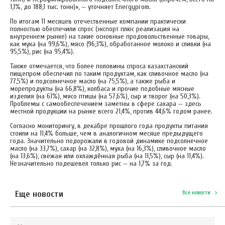
1,1%, до 188,1 тыс. тонн)», — уточняет Energyprom.
По итогам 11 месяцев отечественные компании практически
полностью обеспечили спрос (экспорт плюс реализация на
внутреннем рынке) на такие основные продовольственные товары,
как мука (на 99,6%), мясо (96,3%), обработанное молоко и сливки (на
95,5%), рис (на 95,4%).
Также отмечается, что более половины спроса казахстанский
пищепром обеспечил по таким продуктам, как сливочное масло (на
77,5%) и подсолнечное масло (на 75,5%), а также рыба и
морепродукты (на 66,8%), колбаса и прочие подобные мясные
изделия (на 61%), мясо птицы (на 57,6%), сыр и творог (на 50,3%).
Проблемы с самообеспечением заметны в сфере сахара — здесь
местной продукции на рынке всего 21,4%, против 44,6% годом ранее.
Согласно мониторингу, в декабре прошлого года продукты питания
стоили на 11,4% больше, чем в аналогичном месяце предыдущего
года. Значительно подорожали в годовой динамике подсолнечное
масло (на 33,7%), сахар (на 32,8%), мука (на 16,3%), сливочное масло
(на 13,6%), свежая или охлаждённая рыба (на 11,5%), сыр (на 11,4%).
Незначительно подешевел только рис — на 1,7% за год.
Еще новости
Все новости