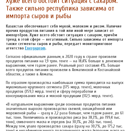
Хуже всего обстоит ситуация с сахаром.
Также сильно республика зависима от
импорта сыров и рыбы
Казахстан обеспечивает себя мукой, молоком и рисом. Наличие
прочих продуктов питания в той или иной мере зависит от
импортёров. Хуже всего обстоит ситуация с сахаром, причём
тренд в этой сфере — негативный. Сильно зависимы от импорта
также сегменты сыров и рыбы, передает мониторинговое
агентство
Energyprom
.
Согласно официальным данным, в 2020 году в стране произвели
продуктов питания на 1,9 трлн. тенге — на 18,4% больше в денежном
выражении, чем годом ранее. Реальный рост составил 4%. Больше
всего продуктов питания произвели в Алматинской и Костанайской
областях, а также в Алматы.
По отраслям производства наибольшая сумма приходится на выпуск
мукомольно-крупяного сегмента (375 млрд. тенге), молочных
продуктов (359,3 млрд. тенге) и сферу переработки и
консервирования мяса и мясной продукции (312,5 млрд. тенге).
«В натуральном выражении среди основных продуктов питания
значительно выросло производство свежей, охлаждённой или
мороженой рыбы — сразу в 2,2 раза больше, чем годом ранее, до 61
тыс. тонн. Увеличилось и производство риса (на 38,3%, до 199,4 тыс.
тонн), сливочного масла и спредов (на 30,1%, до 24,6 тыс. тонн).
Между тем, упало производство сахара (сразу на 30,7%, до 175,2 тыс.
тонн) и нерафинированного подсолнечного масла (впрочем, всего на