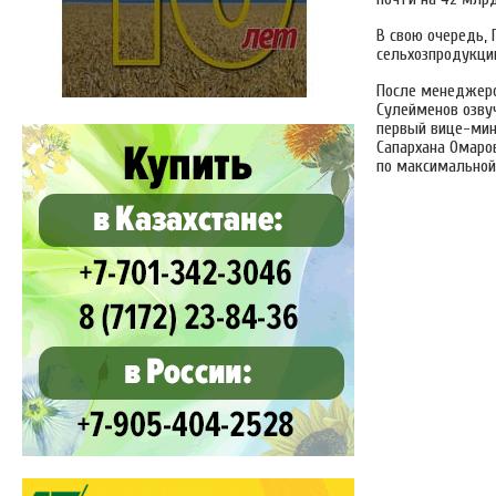
В свою очередь,
сельхозпродукции
После менеджеро
Сулейменов озву
первый вице-мин
Сапархана Омаро
по максимальной