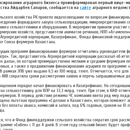
нсирования аграрного бизнеса проинформировал первый вице-м
йства Айдарбек Сапаров, сообщается на
сайте
аграрного ведомст
льского хозяйства РК провело видеосовещание по вопросам финансиров
внедрения форвардного закупа сельхозпродукции, микрокредитования се
зинга сельхозтехники и оборудования. В мероприятии приняли участие 
мерских хозяйств, представители акиматов регионов, НПП «Атамекен»,
 Агрокредитной корпорации, Казагрофинанс, Фонда финансовой поддерж
же Союза фермеров Казахстана.
кущих программ финансирования фермеров отчитались руководители ф
гро». Так, представитель Агрокредитной корпорации рассказал об ито
ен дала», по которой преимущественно мелким и средним фермерам п
довых, а также о продвижении финансирования аграриев по программе 
В рамках ЭПВ уже выдано 6,5 из 100 млрд. тенге. Отмечается, что для
 АКК сократила сроки рассмотрения заявок и перечь запрашиваемых д
рощенном порядке начал финансировать и Казагрофинанс. На сегодняшн
на сельхозтехнику для ВПР на 33,3 млрд. тенге. При этом, в КАФ отме
 фермеров. В период действия режима ЧС компания ввела ряд мер подд
пущена льготная программа «Сделано в Казахстане», которая поможет 
 без оплаты аванса, комиссий и залога, под 6% годовых, сроком на 10 л
да.
я, что и Фонд финподдержки сельского хозяйства сократил срок рассм
грамме «Енбек» с 11 до 4 дней. В этом году сельский бизнес будет про
. тенге.