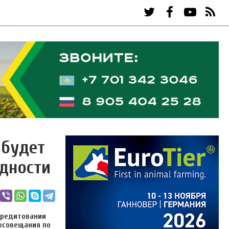
 будет
дности
кредитовании
осовещания по