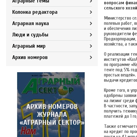
Аграрные темы
вопросам фина
сельского хозя
Колонка редактора
Министерство се
Аграрная наука
полевых работ, 
и обеспечения ли
руководители фер
Люди и судьбы
Продкорпорации,
хозяйства, а так
Аграрный мир
О реализации те
Архив номеров
институтов «КазА
по программе «К
тенге под 5% го
простых вещей». 
выдачи кредитов
Кроме того, в уп
одобрены заявки 
на лизинг среди
АРХИВ НОМЕРОВ
В частности, за
получить технику
ЖУРНАЛА
платежей до 1 го
«АГРАРНЫЙ СЕКТОР»
Также отмечаетс
на кредит по про
почти на 42 млрд