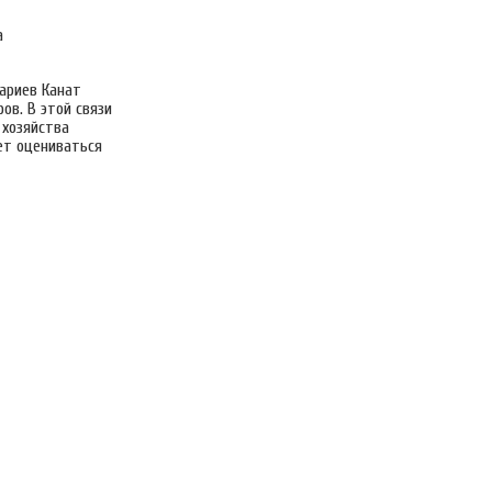
а
ариев Канат
в. В этой связи
 хозяйства
ет оцениваться