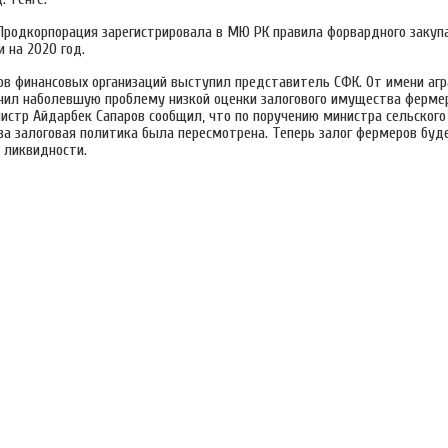
 Продкорпорация зарегистрировала в МЮ РК правила форвардного закуп
 на 2020 год.
в финансовых организаций выступил представитель СФК. От имени агр
чил наболевшую проблему низкой оценки залогового имущества фермеро
истр Айдарбек Сапаров сообщил, что по поручению министра сельского
ва залоговая политика была пересмотрена. Теперь залог фермеров буд
 ликвидности.