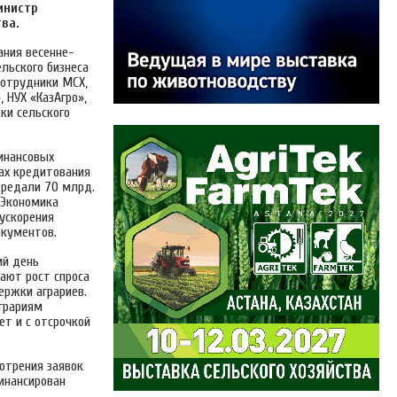
инистр
ва.
ания весенне-
льского бизнеса
сотрудники МСХ,
 НУХ «КазАгро»,
ки сельского
инансовых
гах кредитования
ередали 70 млрд.
«Экономика
 ускорения
окументов.
ий день
чают рост спроса
ержки аграриев.
аграриям
ет и с отсрочкой
отрения заявок
финансирован