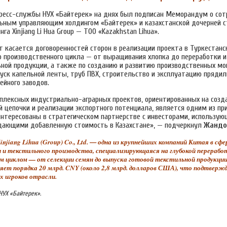
ресс-службы НУХ «Байтерек» на днях был подписан Меморандум о сот
ным управляющим холдингом «Байтерек» и казахстанской дочерней с
га Xinjiang Li Hua Group — ТОО «Kazakhstan Lihua».
 касается договоренностей сторон в реализации проекта в Туркестанс
о производственного цикла — от выращивания хлопка до переработки и
ьной продукции, а также по созданию и развитию производственных мо
ск капельной ленты, труб ПВХ, строительство и эксплуатацию прядиль
ейного заводов.
лексных индустриально-аграрных проектов, ориентированных на созд
й цепочки и реализации экспортного потенциала, является одним из пр
интересованы в стратегическом партнерстве с инвесторами, использу
здающими добавленную стоимость в Казахстане», — подчеркнул
Жандо
—
iang Lihua (Group) Co., Ltd.
одна из крупнейших компаний Китая в сфе
 и текстильного производства, специализирующаяся на глубокой перерабо
ым циклом
—
от селекции семян до выпуска готовой текстильной продукции
яет порядка 20 млрд. CNY (около 2,8 млрд. долларов США), что подтверж
х игроков отрасли.
НУХ «Байтерек».