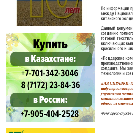
По информации п
между Националь
китайского холдин
Данный документ
созданию полног
готовой текстил
включающих выпу
красильного и шв
«Поддержка комп
производственно
холдинга. Мы за
технологии и со
ДЛЯ СПРАВКИ: Xinj
индустриализации
управлении полн
компании составл
одного из ключевы
Фото: пресс-служба 