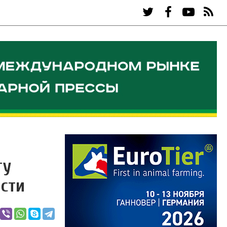
ту
асти