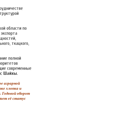
рудничестве
труктурой
кой области по
 экспорта
щностей,
ного, ткацкого,
ание полной
иоритетов
ющие современные
с Шайхы
.
ре аграрной
тке хлопка и
. Годовой оборот
дает её статус