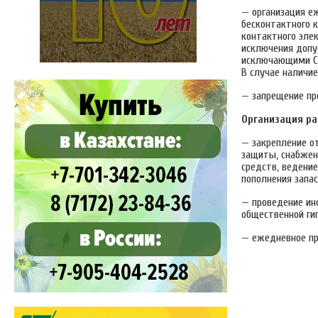
— организация е
бесконтактного 
контактного эле
исключения допус
исключающими CO
В случае наличи
— запрещение пр
Организация ра
— закрепление о
защиты, снабжен
средств, ведени
пополнения запас
— проведение ин
общественной ги
— ежедневное пр