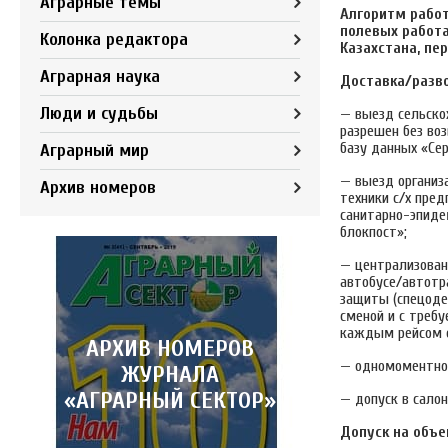
Аграрные темы
Алгоритм работ
полевых работа
Колонка редактора
Казахстана, пе
Аграрная наука
Доставка/разво
Люди и судьбы
— выезд сельскох
разрешен без во
базу данных «Сер
Аграрный мир
— выезд организ
Архив номеров
техники с/х пре
санитарно-эпиде
блокпост»;
— централизован
автобусе/автотр
защиты (спецодеж
сменой и с треб
каждым рейсом 
АРХИВ НОМЕРОВ
— одномоментное
ЖУРНАЛА
«АГРАРНЫЙ СЕКТОР»
— допуск в сало
Допуск на объе