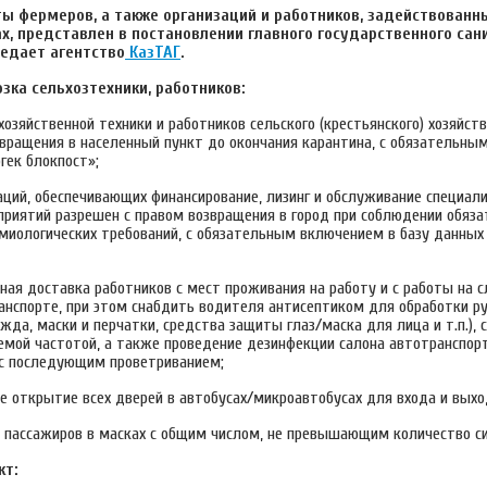
ы фермеров, а также организаций и работников, задействованн
х, представлен в постановлении главного государственного сан
редает агентство
КазТАГ
.
зка сельхозтехники, работников:
озяйственной техники и работников сельского (крестьянского) хозяйст
звращения в населенный пункт до окончания карантина, с обязательны
гек блокпост»;
аций, обеспечивающих финансирование, лизинг и обслуживание специал
дприятий разрешен с правом возвращения в город при соблюдении обяз
миологических требований, с обязательным включением в базу данных 
ная доставка работников с мест проживания на работу и с работы на 
анспорте, при этом снабдить водителя антисептиком для обработки р
да, маски и перчатки, средства защиты глаз/маска для лица и т.п.), 
уемой частотой, а также проведение дезинфекции салона автотранспор
с последующим проветриванием;
 открытие всех дверей в автобусах/микроавтобусах для входа и выхо
н пассажиров в масках с общим числом, не превышающим количество с
кт: