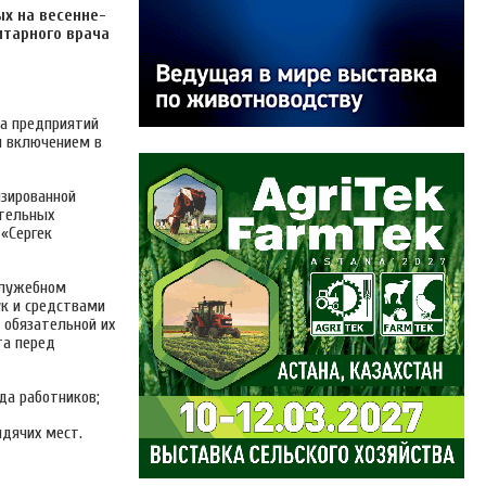
ых на весенне-
итарного врача
ва предприятий
м включением в
изированной
ательных
«Сергек
служебном
ук и средствами
с обязательной их
та перед
да работников;
идячих мест.