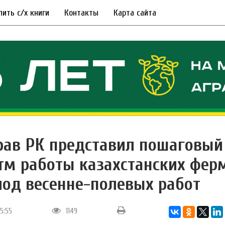
пить с/х книги
Контакты
Карта сайта
ав РК представил пошаговый
тм работы казахстанских фер
иод весенне-полевых работ
15:55
1149