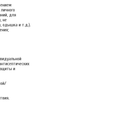
дением
 личного
аний, для
, не
 одышка и т.д.).
ения;
ивидуальной
антисептических
защиты и
ной/
твия.