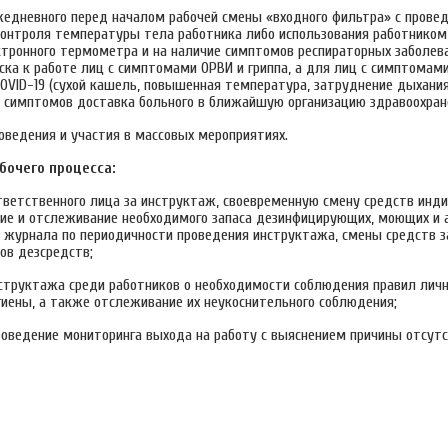
жедневного перед началом рабочей смены «входного фильтра» с прове
контроля температуры тела работника либо использования работником
ктронного термометра и на наличие симптомов респираторных заболев
ка к работе лиц с симптомами ОРВИ и гриппа, а для лиц с симптомами
VID-19 (сухой кашель, повышенная температура, затруднение дыхания,
е симптомов доставка больного в ближайшую организацию здравоохран
оведения и участия в массовых мероприятиях.
бочего процесса:
тветственного лица за инструктаж, своевременную смену средств инд
ие и отслеживание необходимого запаса дезинфицирующих, моющих и 
е журнала по периодичности проведения инструктажа, смены средств 
ов дезсредств;
структажа среди работников о необходимости соблюдения правил лич
гиены, а также отслеживание их неукоснительного соблюдения;
оведение мониторинга выхода на работу с выяснением причины отсутс