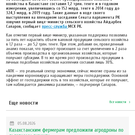
хозяйства в Казахстане составил 1,2 трлн. тенге и в годовом
измерении, увеличившись со 152 млрд. тенге в 2014 году до
324,3 млрд. в 2019 году. Такие данные в ходе своего
выступления на пленарном заседании Сената парламента РК
озвучил первый вице-министр сельского хозяйства Айдарбек
Сапаров, сообщает
пресс-служба
МСХ РК.
Как отметил первый вице-министр, указанная поддержка позволила
за пять лет нарастить объем валовой продукции сельского хозяйства
в 1,7 раза — до 5,2 трлн. тенге. При этом, добавил он, проведенный
анализ показал, что прирост произошел за счет увеличения в 2 раза
объемов производства в организованных хозяйствах, которые
получают субсидии. В то же время рост производства продукции в
личных подсобных хозяйствах населения составил лишь 30%.
«АПК — это реальный сектор экономики, сейчас многие страны из-за
пандемии короновируса наращивают меры господдержки. Основной
эффект от господдержки есть в тех хозяйствах, которые ее получают,
там наблюдается динамика развития», — подчеркнул Сапаров.
Еще новости
Все новости
05.08.2026
Казахстанским фермерам предложили агродроны по