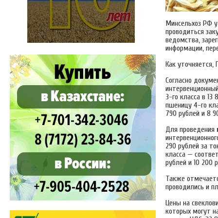
Минсельхоз РФ у
проводиться зак
ведомства, заре
информации, пе
Как уточняется, 
Согласно докуме
интервенционный
3-го класса в 13
пшеницу 4-го кла
790 рублей и 8 9
Для проведения
интервенционног
290 рублей за то
класса — соответ
рублей и 10 200 
Также отмечается
проводились и пл
Цены на свеклови
которых могут на