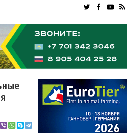
ьные
ия