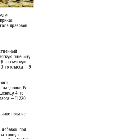
будут
приказ
тале правовой
рственный
 мягкую пшеницу
НДС, на мягкую
 3-го класса — 9
.
ного
 на уровне 15
пшеницу 4-го
асса — 11 220
рынке пока не
 добавок, при
за тонну с