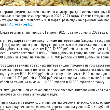
твердил предельные цены на зерно и сахар, при достижении которых 
упочные и товарные интервенции в 2022-2023 годах. Соответствующий 
гистрированный в Минюсте РФ 31 марта, размещен на официальном пор
редает
Аgrosektor.kz
.
Приказ рассчитан на период с 1 апреля 2022 года по 30 июня 2023 года.
нту,
государственные закупочные интервенции
(закупки в госуда
 фонд) на зерновом рынке будут проводиться при достижении цен на
 860 рублей за тонну с учетом НДС, 12 600 рублей за тонну —без учета 
сса — соответственно 13 090 и 11 900 рублей за тонну, на рожь не ниже
00 рублей за тонну, на ячмень — 10 780 рублей и 9 800 рублей за тонну
государственных товарных интервенций
(продажа из государствен
о фонда) предельные цены на мягкую пшеницу 3-го класса установлены
нну с учетом НДС, 13 900 рублей за тонну — без учета НДС, на мягкую 
ственно 14 410 рублей и 13 100 рублей за тонну, на рожь не ниже 3-го кл
рублей за тонну, на ячмень — 11 880 рублей и 10 800 рублей за тонну.
, что уровень цен на сахар определен впервые. Интервенции на этом 
анируется их начать в текущем году.
чный сахар в твердом состоянии без вкусоароматических или красящих
чаться закупочные интервенции, определены на уровне 36 080 рублей 