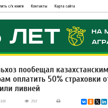
пить с/х книги
Контакты
Карта сайта
ьхоз пообещал казахстански
ам оплатить 50% страховки о
 или ливней
13:01
2517