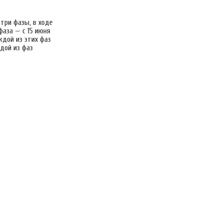
три фазы, в ходе
фаза — с 15 июня
ждой из этих фаз
дой из фаз