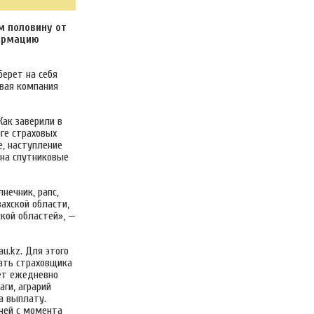
м половину от
формацию
берет на себя
овая компания
Как заверили в
нге страховых
е, наступление
 на спутниковые
нечник, рапс,
ахской области,
ской областей», —
u.kz. Для этого
рать страховщика
нет ежедневно
ги, аграрий
а выплату.
дней с момента