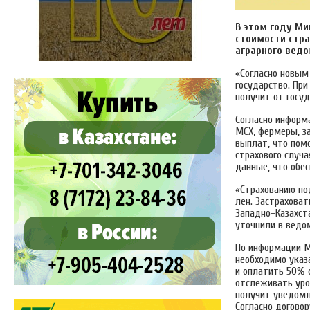
В этом году Ми
стоимости стра
аграрного ведо
«Согласно новым 
государство. Пр
получит от госуд
Согласно информа
МСХ, фермеры, за
выплат, что пом
страхового случа
данные, что обе
«Страхованию под
лен. Застрахова
Западно-Казахста
уточнили в ведо
По информации МС
необходимо указ
и оплатить 50% 
отслеживать уров
получит уведомл
Согласно догово