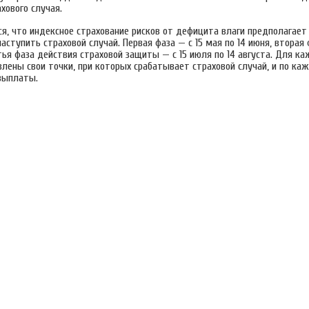
хового случая.
я, что индексное страхование рисков от дефицита влаги предполагает 
ступить страховой случай. Первая фаза — с 15 мая по 14 июня, вторая 
тья фаза действия страховой защиты — с 15 июля по 14 августа. Для ка
лены свои точки, при которых срабатывает страховой случай, и по каж
выплаты.