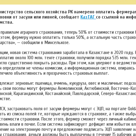
нистерство сельского хозяйства РК намерено оплатить фермера
ховки от засухи или ливней, сообщает
КазТАГ
со ссылкой на ин
мства.
правилам аграрного страхования, теперь 50% от стоимости страховки 
и этом, фермеру нужно оплатить только 50%, а остальную часть страх
арства», — сообщили в Минсельхозе.
ции, новая система страхования заработала в Казахстане в 2020 году. 
платив около 100 млн. тенге страховки, получили порядка 535 млн. те
огло существенно покрыть расходы. При этом, как уверяют в ведомств
я определяли не члены комиссии, а информационная система, опираясь
спечило объективность и прозрачность страховых выплат.
лежат зерновые: пшеница, ячмень, кукуруза, овес и масличные: подсол
ть свои посевы могут фермеры Акмолинской, Актюбинской, Восточно-Каз
нской, Карагандинской, Костанайской, Павлодарской, Северо-Казахстан
мстве.
Х, застраховать поля от засухи фермеры могут с ЭЦП, на портале Qolda
ать из списка полей те, которые нуждаются в страховке, а также выб
стоимости страховки. После этого, фермер сможет через личный каби
ень влаги в почве. Если система зафиксирует дефицит или избыток вла
ение на электронную почту и предложение подписать ЭЦП заявление н
ру страхования, деньги должны быть выплачены в течение 15 рабочих 