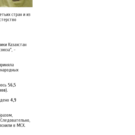
тьих стран и из
стерство
лики Казахстан
оюза", -
приняла
ународных
лось
56,5
лов
).
ведено
4,9
бразом,
. Следовательно,
яснили в МСХ.