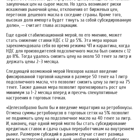
закупочных цен на сырое масло. Но здесь возникают риски
искажения рыночной цены, отклонения от биржевых цен,
перетоков дешевого масла в соседние страны. Кроме того,
высокая доля импорта будет тянуть за собой субсидированную
долю», — считает глава ассоциации.
Еще одной стабилизационной мерой, по его мнению, может
стать снижение ставки НДС с 12 до 5%. Эта мера хорошо
зарекомендовала себя во время режима ЧП и карантина, когда
НДС для производителей подсолнечного масла был снижен с 12
до 8%. Тогда удалось снизить цену на около 50 тенге за литр и
держать цены 2-3 месяца.
Следующей возможной мерой Невзоров назвал введение
фиксированной торговой наценки в размере 50 тенге на 1 литр
подсолнечного масла, что позволит снизить цену за литр на 75
тенге. Также данная мера позволит прогнозировать рост цен
минимум за 1-2 месяца вперед и пресечь спекулятивные
настроения в торговых точках.
«Целесообразно было бы и введение моратория на ретробонусы.
Отмена суммы ретробонусов в торговых сетях на 5% позволит
не поднимать цену на подсолнечное масло на 40 тенге за литр.
И, наконец, еще одной мерой могло бы стать субсидирование
кредитных ставок и сдача сырья переработчикам на внутреннем
рынке. Размером субсидий в данном случае станет разница
между экспортной ценой и ценой, необходимой переработчику