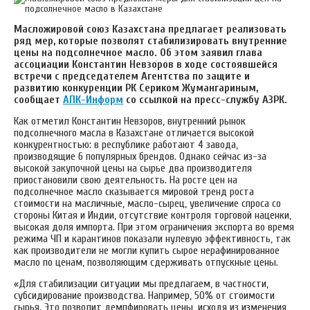
Масложировой союз Казахстана предлагает реализовать
ряд мер, которые позволят стабилизировать внутренние
цены на подсолнечное масло. Об этом заявил глава
ассоциации Константин Невзоров в ходе состоявшейся
встречи с председателем Агентства по защите и
развитию конкуренции РК Сериком Жумангариным,
сообщает
АПК-Информ
со ссылкой на пресс-службу АЗРК.
Как отметил Константин Невзоров, внутренний рынок
подсолнечного масла в Казахстане отличается высокой
конкурентностью: в республике работают 4 завода,
производящие 6 популярных брендов. Однако сейчас из-за
высокой закупочной цены на сырье два производителя
приостановили свою деятельность. На росте цен на
подсолнечное масло сказывается мировой тренд роста
стоимости на масличные, масло-сырец, увеличение спроса со
стороны Китая и Индии, отсутствие контроля торговой наценки,
высокая доля импорта. При этом ограничения экспорта во время
режима ЧП и карантинов показали нулевую эффективность, так
как производители не могли купить сырое нерафинированное
масло по ценам, позволяющим сдерживать отпускные цены.
«Для стабилизации ситуации мы предлагаем, в частности,
субсидирование производства. Например, 50% от стоимости
сырья. Это позволит демпфировать цены, исходя из изменения