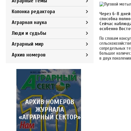
Аграрные темы
Колонка редактора
Через 6-8 дней
способна полно
Аграрная наука
Сейчас наблюда
особенно Восто
Люди и судьбы
По словам консу
сельскохозяйств
Аграрный мир
сопредельных тер
большое количес
Архив номеров
в двух поколения
АРХИВ НОМЕРОВ
ЖУРНАЛА
«АГРАРНЫЙ СЕКТОР»