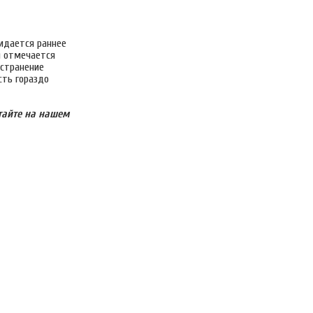
идается раннее
я отмечается
остранение
сть гораздо
тайте на нашем