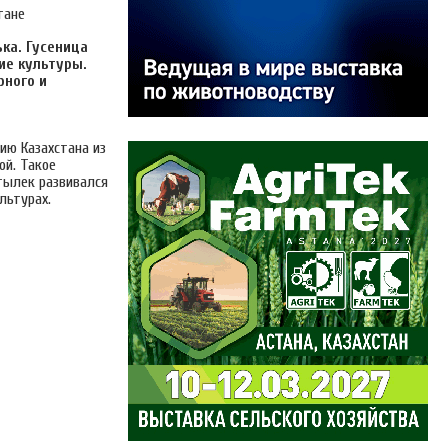
ка. Гусеница
ие культуры.
рного и
ию Казахстана из
ой. Такое
тылек развивался
льтурах.