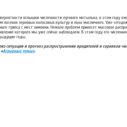
вероятности вспышки численности лугового мотылька, в этом году ож
ом посевов зерновых колосовых культур и льна масличного. Уже сегодн
маго трипса с мест зимовки. Немало проблем принесет массовое распр
явление которого мы уже сейчас наблюдаем. В этом году его численно
дыдущие годы.
из ситуации и прогноз распространения вредителей и сорняков чи
 «
Аграрные темы»
.