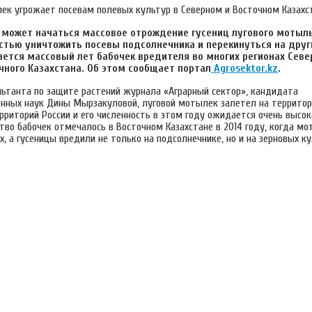
 может начаться массовое отрождение гусениц лугового мотыль
стью уничтожить посевы подсолнечника и перекинуться на друг
ется массовый лет бабочек вредителя во многих регионах Севе
чного Казахстана. Об этом сообщает портал
Аgrosektor.kz
.
льтанта по защите растений журнала «Аграрный сектор», кандидата
енных наук Дины Мырзакуловой, луговой мотылек залетел на территор
риторий России и его численность в этом году ожидается очень высок
тво бабочек отмечалось в Восточном Казахстане в 2014 году, когда мо
х, а гусеницы вредили не только на подсолнечнике, но и на зерновых ку