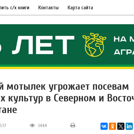
пить с/х книги
Контакты
Карта сайта
й мотылек угрожает посевам
х культур в Северном и Вост
тане
5:17
3444