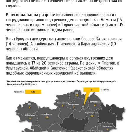
посредничестве во взяточничестве, а также на бездействии по
службе.
В региональном разрезе
большинство коррупционеров из
сотрудников органов внутренних дел находилось в Алматы (
15
человек, как и годом ранее) и Туркестанской области (также
15
человек, против лишь 6 годом ранее).
В пятёрку антилидерства также попали Северо-Казахстанская
(
14
человек), Актюбинская (
11
человек) и Карагандинская (
10
человек) области.
Как отмечается, коррупционеры в органах внутренних дел
попадались в
17
из
20
регионов страны. По данным Finprom, в
Улытауской, Абайской и Восточно-Казахстанской областях
подобных коррупционных нарушений не выявили.