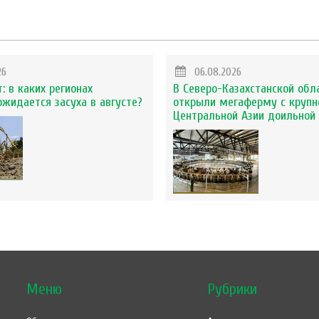
26
06.08.2026
: в каких регионах
В Северо-Казахстанской обл
ожидается засуха в августе?
открыли мегаферму с крупн
Центральной Азии доильной 
Меню
Рубрики