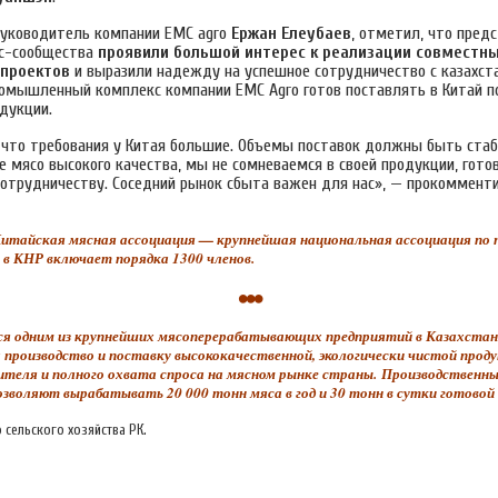
руководитель компании ЕМС agro
Ержан Елеубаев
, отметил, что пред
ес-сообщества
проявили большой интерес к реализации совместн
 проектов
и выразили надежду на успешное сотрудничество с казахст
ромышленный комплекс компании EMC Agro готов поставлять в Китай 
дукции.
 что требования у Китая большие. Объемы поставок должны быть ста
 мясо высокого качества, мы не сомневаемся в своей продукции, гото
отрудничеству. Соседний рынок сбыта важен для нас», — прокоммент
тайская мясная ассоциация — крупнейшая национальная ассоциация по п
 в КНР включает порядка 1300 членов.
•••
я одним из крупнейших мясоперерабатывающих предприятий в Казахстан
 производство и поставку высококачественной, экологически чистой проду
ителя и полного охвата спроса на мясном рынке страны. Производствен
зволяют вырабатывать 20 000 тонн мяса в год и 30 тонн в сутки готовой 
 сельского хозяйства РК.