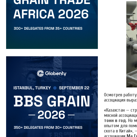
Осмотрев работу
ассоциация выр
«Казахстан — стр
мясной ассоциац
тонн в год
. Но
опытом для помо
скота в Китай», 
ассоциации
Ма Г