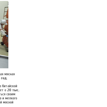
кая мясная
 год
.
в Китайской
дет о
20 тыс.
ться своим
о и мелкого
ой мясной