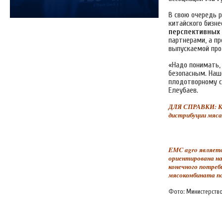
В свою очередь 
китайского бизн
перспективных
партнерами, а п
выпускаемой про
«Надо понимать,
безопасным. Наше
плодотворному с
Елеубаев.
ДЛЯ СПРАВКИ: Ки
дистрибуции мяса
EMC agro являетс
ориентирована на
конечного потреб
мясокомбината по
Фото: Министерство