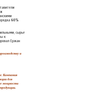
ставители
ых
анскими
порядка
60%
бильными, сырье
вы к
ировал Ержан
роизводству и
е. Компания
кции для
ные мощности
продукции.