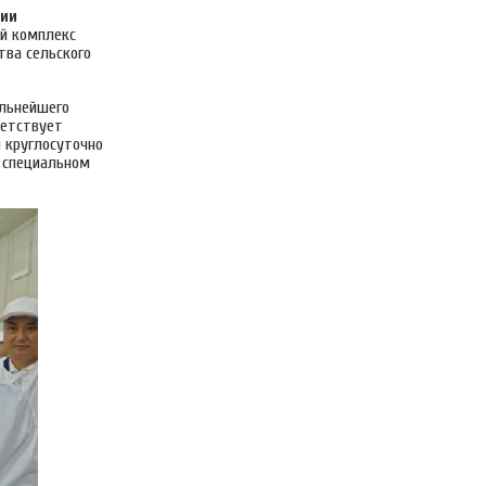
ции
й комплекс
тва сельского
альнейшего
ветствует
 круглосуточно
в специальном