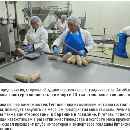
 предприятия, стороны обсудили перспективы сотрудничества. Китайс
азила
заинтересованность в импорте 20 тыс. тонн мяса свинины в
ана полная возможностей. Сегодня одна из компаний, которая состоит 
ии, планирует закупать на местном предприятии мясо свинины. Речь и
 мы также
заинтересованы в баранине и говядине
. И готовы подели
щи казахстанцам в развитии животноводства и экспорте мяса крупног
— сказал президент клуба импортеров и экспортеров говядины Китайск
уаншэн
.