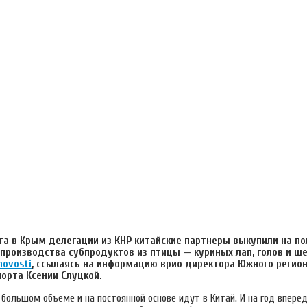
та в Крым делегации из КНР китайские партнеры выкупили на п
производства субпродуктов из птицы — куриных лап, голов и ше
novosti
, ссылаясь на информацию врио директора Южного регио
орта Ксении Слуцкой.
 большом объеме и на постоянной основе идут в Китай. И на год впер