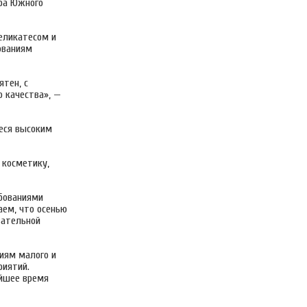
ра Южного
еликатесом и
ованиям
ятен, с
 качества», —
еся высоким
 косметику,
ебованиями
аем, что осенью
зательной
иям малого и
риятий.
айшее время