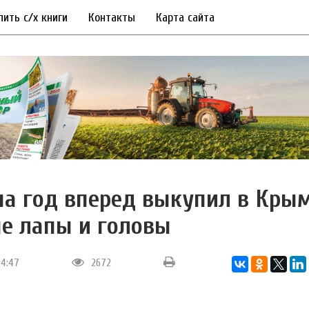
пить с/х книги
Контакты
Карта сайта
на год вперед выкупил в Кры
е лапы и головы
04:47
2672