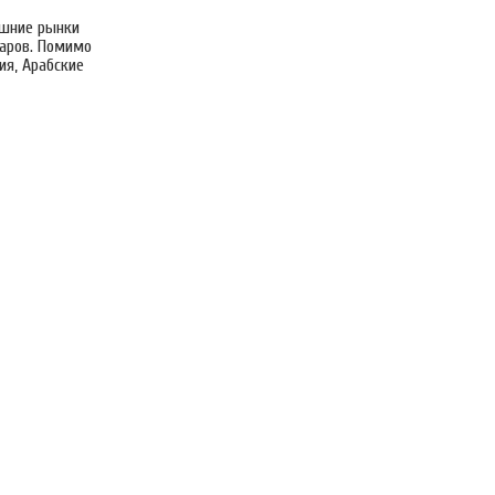
ешние рынки
ларов. Помимо
ия, Арабские