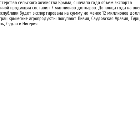
терства сельского хозяйства Крыма, с начала года объем экспорта
енной продукции составил 7 миллионов долларов. До конца года на вн
еспублики будет экспортирована на сумму не менее 12 миллионов дол
тран крымские агропродукты покупают Ливия, Саудовская Аравия, Турц
ь, Судан и Нигерия.