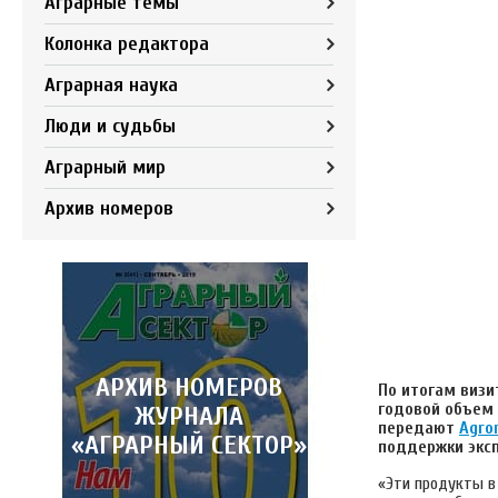
Аграрные темы
Колонка редактора
Аграрная наука
Люди и судьбы
Аграрный мир
Архив номеров
АРХИВ НОМЕРОВ
По итогам визи
годовой объем 
ЖУРНАЛА
передают
Аgro
«АГРАРНЫЙ СЕКТОР»
поддержки эксп
«Эти продукты в