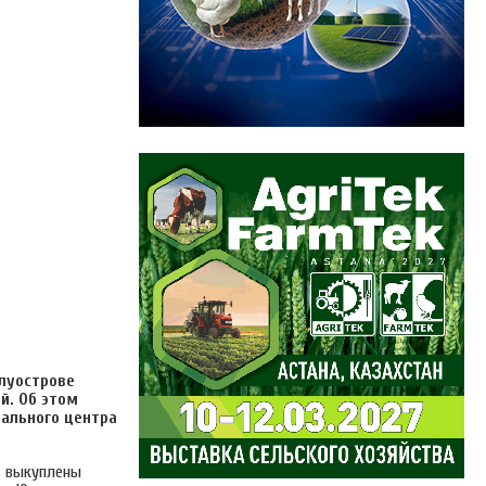
олуострове
й. Об этом
нального центра
ед выкуплены