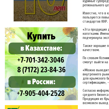
куриные субпрод
регионального ц
Известно, что в
пользуются повы
стандартов КНР.
«Эта продукция 
коготками. Имен
подчеркнула эксп
Также хорошие п
качеством.
По словам Ксени
смогут выйти на
«Можно выходить
внутреннего рын
для крымского б
сертификации», 
Согласно информ
среднего бизнеса
Продукция из Кры
возможен выход 