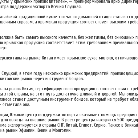
укты у крымских производителей», — проинформировала врио директо
ентра поддержки экспорта Ксения Слуцкая.
 китайской традиционной кухне эти части домашней птицы считаются д
шенным спросом, а крымская продукция соответствует высоким треб
должна быть самого высокого качества, без желтизны, без синюшных п
но крымская продукция соответствует этим требованиям премиального
ерт.
ерспективы на рынке Китая имеет крымское сухое молоко, отличающе
и Слуцкой, в этом году несколько крымских предприятий, производящих
 китайский рынок через инструмент бондов.
 на рынок Китая, сертифицируя свою продукцию в соответствии с тр
ка этой страны, но этот путь достаточно длинный и дорогой. Мы ожид
изнеса станет доступным инструмент бондов, который не требует обя
— отметила она.
ации, Южный центр поддержки экспорта оказывает помощь предприят
 для выхода на внешние рынки. В реестре центра находится 500 предп
ма экспортируется в страны СНГ, Китай, Египет, Сирию. Также в ближ
на рынки Эфиопии, Кении и Монголии.