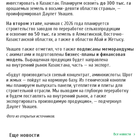
инвестировать в Казахстан. Планируем освоить
до 300 тыс. га
орошаемых земель в восьми-девяти областях страны», —
проинформировал Даулет Увашев.
На втором этапе
, начиная с 2026 года планируется
строительство заводов по переработке сельхозпродукции
и освоение
по 50 тыс. га
земель в Алматинской, Восточно-
Казахстанской областях, а также в областях Абай и Жетысу.
Увашев также отметил, что также
подписаны меморандумы
с акиматами и подготовлены
бизнес-планы и финансовая
модель
. Выращенная продукция будет направлена
на внутренний рынок Казахстана, часть — на экспорт.
«Будут производиться соевый концентрат, аминокислоты. Шрот
и жмых — пойдут на кормовую базу. Из технической конопли
мы планируем выпускать панели, утеплители и плиты для
строительной отрасли. Мы выходим на глубокую переработку
и будем поставлять на внутренний рынок, а также
экспортировать производимую продукцию», — подчеркнул
Даулет Увашев.
Фото из открытых источников.
Еще новости
Все новости