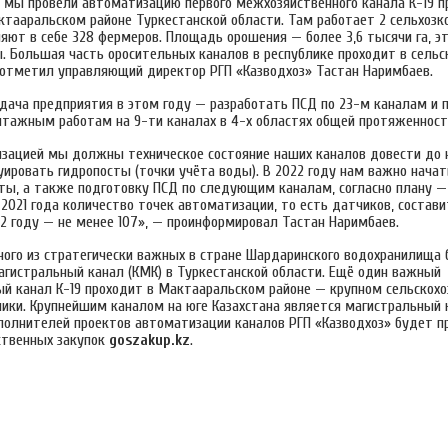
 мы провели автоматизацию первого межхозяйственного канала К-19 
ктааральском районе Туркестанской области. Там работает 2 сельхозк
яют в себе 328 фермеров. Площадь орошения — более 3,6 тысячи га, эт
. Большая часть оросительных каналов в республике проходит в сельс
 отметил управляющий директор РГП «Казводхоз» Тастан Наримбаев.
адача предприятия в этом году — разработать ПСД по 23-м каналам и 
тажным работам на 9-ти каналах в 4-х областях общей протяженност
зацией мы должны техническое состояние наших каналов довести до 
уировать гидропосты (точки учёта воды). В 2022 году нам важно нача
ы, а также подготовку ПСД по следующим каналам, согласно плану — 
2021 года количество точек автоматизации, то есть датчиков, состави
22 году — не менее 107», — проинформировал Тастан Наримбаев.
дного из стратегически важных в стране Шардаринского водохранилища 
гистральный канал (КМК) в Туркестанской области. Ещё один важный
й канал К-19 проходит в Мактааральском районе — крупном сельскох
лики. Крупнейшим каналом на юге Казахстана является магистральный 
сполнителей проектов автоматизации каналов РГП «Казводхоз» будет п
ственных закупок
goszakup.kz
.