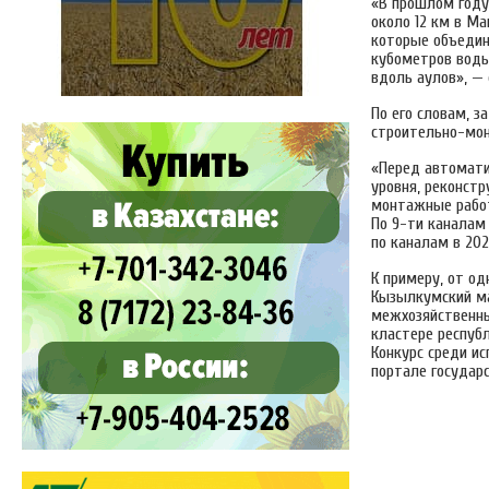
«В прошлом году
около 12 км в Ма
которые объедин
кубометров воды
вдоль аулов», —
По его словам, з
строительно-мон
«Перед автомати
уровня, реконстр
монтажные работ
По 9-ти каналам 
по каналам в 20
К примеру, от о
Кызылкумский ма
межхозяйственны
кластере респуб
Конкурс среди и
портале государ