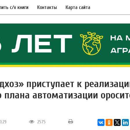
пить с/х книги
Контакты
Карта сайта
дхоз» приступает к реализаци
о плана автоматизации ороси
11:29
2575