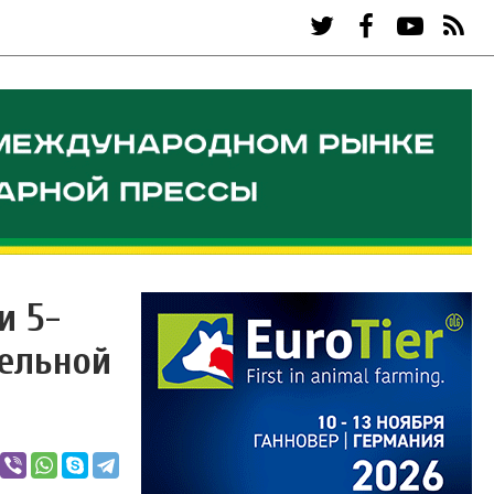
и 5-
тельной