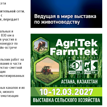
ительной сети.
 с
е, передает
ральных и
 830 км в
я участия в
конкурсе по
айн-встрече
льских работ на
ования в части
оектно-сметной
ющих
оматизированных
ных каналов и их
, низкого
втоматизация