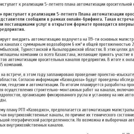
» приступает к реализации 5-летнего Плана автоматизации орос
едставители сообщили в рамках онлайн-брифинга. Такая встреча
и поставщиками услуг в открытом формате проводится впервы
редприятия.
нирует внедрить автоматизацию водоучета на 119-ти основных магист
х каналах с суммарным водозабором 6 км³ и общей протяженностью 2
мбылской, Туркестанской и Кызылординской областях. В этих целях дл
риглашены компании со всего Казахстана, желающие принять участие в 
ктов автоматизации оросительных каналов предприятия. В итоге к онл
45 компаний.
 на встрече, в этом году запланировано проведение проектно-изыскате
 областях. Согласно информации «Казводхоза» будут проведены обслед
огии, геодезии и автоматизации. По итогам планируется разработка пр
я осуществления строительно-монтажных работ на каналах, включа
идропостов, организацию фиксированного русла и установку на них авт
оды.
ему плану РГП «Казводхоз», предполагается автоматизация магистраль
чая внутрихозяйственные каналы, по причине их технического состояния
льшой географической распределенности. Но возможна и выборочная а
мых внутрихозяйственных каналов.