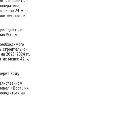
протяженностью
ооператива,
о около 24 млн.
кой местности
приступить к
ью 157 км.
необходимого
ть строительно-
на 2023-2024 гг.
т не менее 42-х,
берет воду
озяйственном
канал «Достык».
роводиться на