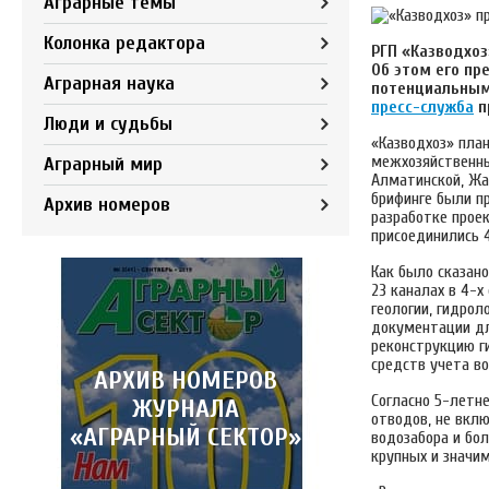
Аграрные темы
Колонка редактора
РГП «Казводхоз
Об этом его пр
Аграрная наука
потенциальным
пресс-служба
п
Люди и судьбы
«Казводхоз» пла
межхозяйственны
Аграрный мир
Алматинской, Жа
брифинге были п
Архив номеров
разработке прое
присоединились 
Как было сказано
23 каналах в 4-х
геологии, гидрол
документации дл
реконструкцию г
средств учета в
АРХИВ НОМЕРОВ
Согласно 5-летн
ЖУРНАЛА
отводов, не вклю
«АГРАРНЫЙ СЕКТОР»
водозабора и бо
крупных и значи