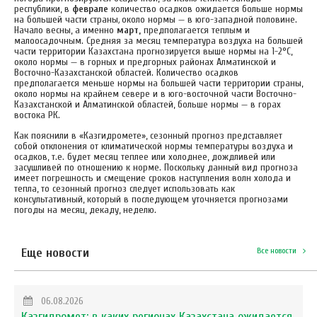
республики, в
феврале
количество осадков ожидается больше нормы
на большей части страны
,
около нормы — в юго-западной половине.
Начало весны, а именно
март,
предполагается теплым и
малоосадочным. Средняя за месяц температура воздуха на большей
части территории Казахстана прогнозируется выше нормы на 1-2°С,
около нормы — в горных и предгорных районах Алматинской и
Восточно-Казахстанской областей. Количество осадков
предполагается меньше нормы на большей части территории страны,
около нормы на крайнем севере и в юго-восточной части Восточно-
Казахстанской и Алматинской областей, больше нормы — в горах
востока РК.
Как пояснили в «Казгидромете», сезонный прогноз представляет
собой отклонения от климатической нормы температуры воздуха и
осадков, т.е. будет месяц теплее или холоднее, дождливей или
засушливей по отношению к норме. Поскольку данный вид прогноза
имеет погрешность и смещение сроков наступления волн холода и
тепла, то сезонный прогноз следует использовать как
консультативный, который в последующем уточняется прогнозами
погоды на месяц, декаду, неделю.
Еще новости
Все новости
06.08.2026
Казгидромет: в каких регионах Казахстана ожидается