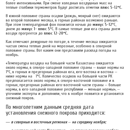
более интенсивными. При смене холодных воздушных масс на
теплые столбики термометров будут достигать отметки
плюс 5-12°С
.
В южной половине страны осадки (дождь, мокрый снег) ожидаются
во второй половине месяца, в горных районах возможно раньше.
При этом температурный фон понизится ночью до
минус 5-12
°С,
днем до
минус 1- плюс 5
°С. В самые теплые дни юга страны днем
воздух прогреется до
плюс 12-20°С.
Как отмечают дежурные по погоде, в течение месяца ожидается
частая смена теплых дней на морозные, особенно в северной
половине страны. Вот каким они представили расклад погоды на
ноябрь.
«Температура воздуха на большей части Казахстана ожидается
около нормы, в северо-западной половине страны — выше нормы на
1°С, в горных и предгорных районах юга, юго-востока и востока —
ниже нормы на 1°С. Количество осадков на большей части РК
предполагается около нормы, в северо-восточной половине и в
горных, предгорных районах юго-восточной части страны — больше
нормы, в юго-западной половине республики — меньше нормы»
,
—
уточнили эксперты и дополнили, что в ноябре появится и установится
снежный покров.
По многолетним данным средняя дата
установления снежного покрова приходится:
—
в северных и восточных регионах
—
на середину ноября;