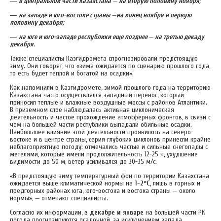
—
в центральной части Казахстана
—
на вторую половину ноября;
—
на западе и юго-востоке страны
—
на конец ноября и первую
половину декабря;
—
на юге и юго-западе республики
еще позднее
—
на третью декаду
декабря.
Также специалисты Казгидромета спрогнозировали предстоящую
зиму. Они говорят, что «зима ожидается по сценарию прошлого года,
то есть будет теплой и богатой на осадки».
Как напомнили в Казгидромете, зимой прошлого года на территорию
Казахстана часто осуществлялся западный перенос, который
приносил теплые и влажные воздушные массы с районов Атлантики.
В приземном слое наблюдалась активная циклоническая
деятельность и частое прохождение атмосферных фронтов, в связи с
чем на большей части республики выпадали обильные осадки.
Наибольшее влияние этой деятельности проявилось на северо-
востоке и в центре страны, серия глубоких циклонов принесли крайне
неблагоприятную погоду: отмечались частые и сильные снегопады с
метелями, которые имели продолжительность 12-25 ч, ухудшение
видимости до 50 м, ветер усиливался до 30-35 м/с.
«В предстоящую зиму температурный фон по территории Казахстана
ожидается выше климатической нормы на
1-2°С
, лишь в горных и
предгорных районах юга, юго-востока и востока страны — около
нормы», — отмечают специалисты.
Согласно их информации, в
декабре и январе
на большей части РК
погода прогнозируются осадочной, за исключением запада