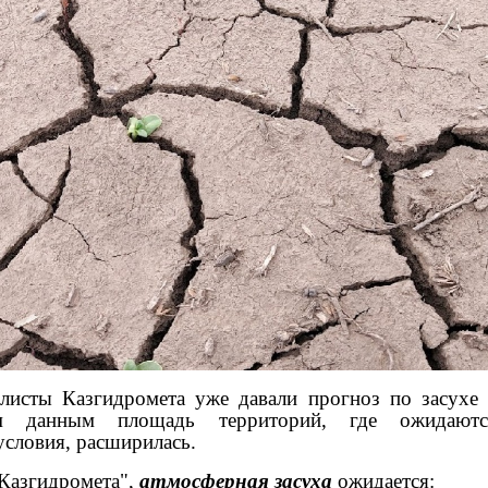
алисты Казгидромета уже давали прогноз по засухе
ым данным площадь территорий, где ожидаютс
словия, расширилась.
Казгидромета",
атмосферная засуха
ожидается: