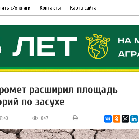
пить с/х книги
Контакты
Карта сайта
ромет расширил площадь
орий по засухе
21:43
847