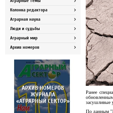
Аграрные темы
Колонка редактора
Аграрная наука
Люди и судьбы
Аграрный мир
Архив номеров
АРХИВ НОМЕРОВ
Ранее cпеци
ЖУРНАЛА
обновленн
«АГРАРНЫЙ СЕКТОР»
засушливые у
По данным "