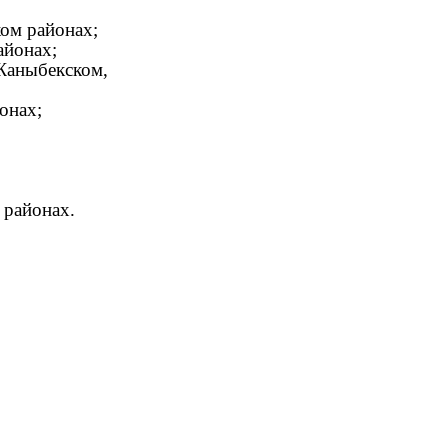
ком районах;
айонах;
аныбекском,
онах;
 районах.