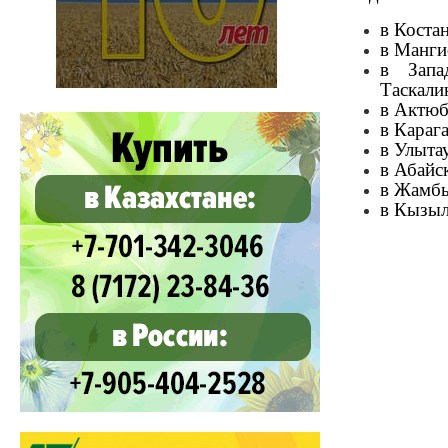
в Коста
в Манги
в Запа
Таскали
в Актюб
в Караг
в Улыта
в Абайс
в Жамбы
в Кызыл