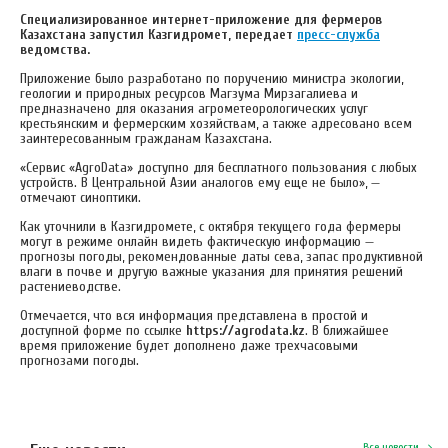
Специализированное интернет-приложение для фермеров
Казахстана запустил Казгидромет, передает
пресс-служба
ведомства.
Приложение было разработано по поручению министра экологии,
геологии и природных ресурсов Магзума Мирзагалиева и
предназначено для оказания агрометеорологических услуг
крестьянским и фермерским хозяйствам, а также адресовано всем
заинтересованным гражданам Казахстана.
«Сервис «AgroData» доступно для бесплатного пользования с любых
устройств. В Центральной Азии аналогов ему еще не было», —
отмечают синоптики.
Как уточнили в Казгидромете, с октября текущего года фермеры
могут в режиме онлайн видеть фактическую информацию —
прогнозы погоды, рекомендованные даты сева, запас продуктивной
влаги в почве и другую важные указания для принятия решений
растениеводстве.
Отмечается, что вся информация представлена в простой и
доступной форме по ссылке
https://agrodata.kz
. В ближайшее
время приложение будет дополнено даже трехчасовыми
прогнозами погоды.
Все новости