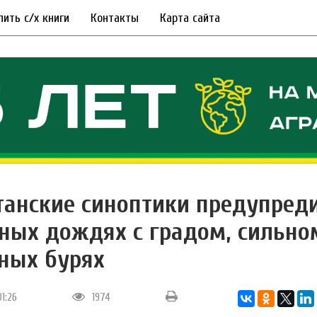
пить с/х книги
Контакты
Карта сайта
танские синоптики предупред
ных дождях с градом, сильно
ных бурях
01:26
1974