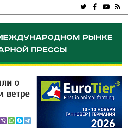
или о
м ветре