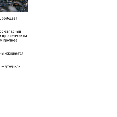
, сообщает
еро-западный
м практически на
м прогнозе
раны ожидается
, — уточнили