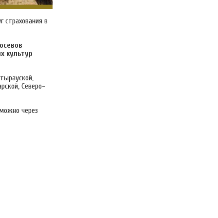
г страхования в
посевов
х культур
Атырауской,
арской, Северо-
 можно через