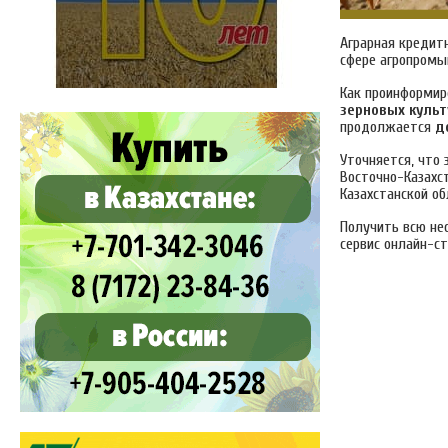
Аграрная кредитн
сфере агропромы
Как проинформир
зерновых культ
продолжается
д
Уточняется, что
Восточно-Казахст
Казахстанской об
Получить всю н
сервис онлайн-с