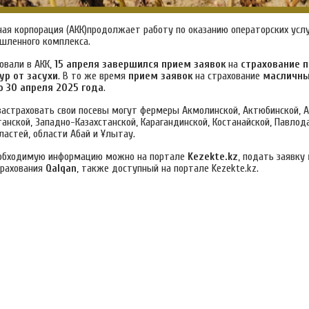
ая корпорация (АКК)продолжает работу по оказанию операторских услу
шленного комплекса.
овали в АКК,
15 апреля завершился прием заявок
на
страхование 
ур от засухи
. В то же время
прием заявок
на страхование
масличны
о 30 апреля 2025 года
.
 застраховать свои посевы могут фермеры Акмолинской, Актюбинской, 
анской, Западно-Казахстанской, Карагандинской, Костанайской, Павлод
ластей, области Абай и Ұлытау.
еобходимую информацию можно на портале
Kezekte.kz
, подать заявку
трахования
Qalqan
, также доступный на портале Kezekte.kz.