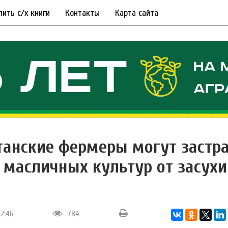
пить с/х книги
Контакты
Карта сайта
танские фермеры могут застр
 масличных культур от засухи
12:46
784