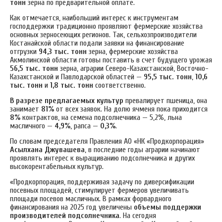
тонн
зерна по предварительной оплате.
Как отмечается, наибольший интерес к инструментам
господдержки традиционно проявляют фермерские хозяйства
основных зерносеющих регионов. Так, сельхозпроизводители
Костанайской области подали заявки на финансирование
отгрузки
94,3 тыс. тонн
зерна, фермерские хозяйства
Акмолинской области готовы поставить в счет будущего урожая
56,5 тыс. тонн
зерна, аграрии Северо-Казахстанской, Восточно-
Казахстанской и Павлодарской областей —
95,5 тыс. тонн
,
10,6
тыс. тонн
и
1,8 тыс. тонн
соответственно.
В разрезе предлагаемых культур
превалирует пшеница, она
занимает
81%
от всех заявок. На долю ячменя пока приходится
8%
контрактов, на семена подсолнечника — 5,2%, льна
масличного —
4,9%
, рапса —
0,3%
.
По словам председателя Правления АО «НК «Продкорпорация»
Асылхана Джувашева
, в последние годы аграрии начинают
проявлять интерес к выращиванию подсолнечника и других
высокорентабельных культур.
«Продкорпорация, поддерживая задачу по диверсификации
посевных площадей, стимулирует фермеров увеличивать
площади посевов масличных. В рамках форвардного
финансирования на 2025 год увеличены
объемы поддержки
производителей подсолнечника
. На сегодня