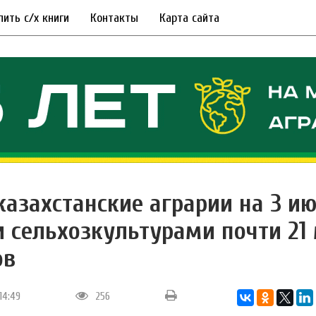
пить с/х книги
Контакты
Карта сайта
 казахстанские аграрии на 3 и
и сельхозкультурами почти 21
ов
14:49
256