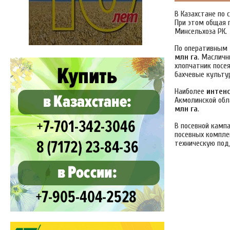
В Казахстане по 
При этом общая 
Минсельхоза РК.
По оперативным
млн га
. Маслич
хлопчатник посе
бахчевые культу
Наиболее
интен
Акмолинской обл
млн га
.
В посевной камп
посевных компле
техническую под