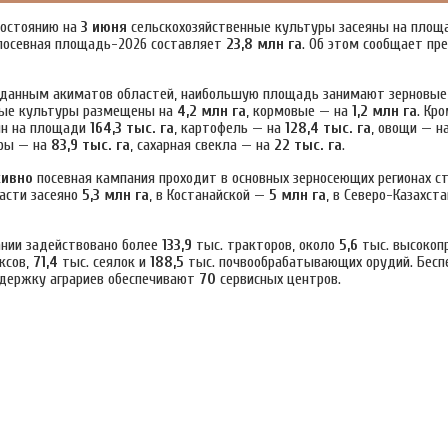
состоянию на
3 июня
сельскохозяйственные культуры засеяны на пло
посевная площадь-2026 составляет
23,8 млн га
. Об этом сообщает пр
 данным акиматов областей, наибольшую площадь занимают зерновы
ные культуры размещены на
4,2 млн га
, кормовые — на
1,2 млн га
. Кро
ян на площади
164,3 тыс. га
, картофель — на
128,4 тыс. га
, овощи — н
ры — на
83,9 тыс. га
, сахарная свекла — на
22 тыс. га
.
сивно
посевная кампания проходит в основных зерносеющих регионах ст
асти засеяно
5,3 млн га
, в Костанайской —
5 млн га
, в Северо-Казахст
ании задействовано более
133,9
тыс. тракторов, около
5,6
тыс. высокоп
ксов,
71,4
тыс. сеялок и
188,5
тыс. почвообрабатывающих орудий. Бесп
держку аграриев обеспечивают
70
сервисных центров.