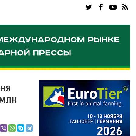
юня
 млн