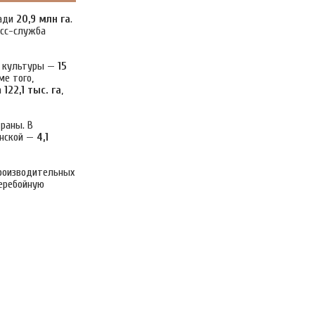
щади
20,9 млн га
.
есс-служба
е культуры —
15
ме того,
а
122,1 тыс. га
,
раны. В
анской —
4,1
роизводительных
еребойную