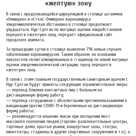
«желтую» зону
В связи с продолжающейся циркуляцией в столице штаммов
«Омикрон» и «Стелс-Омикрон» коронавируса
эпидемиологическая обстановка в столице продолжает
ухудшаться. Нур-Султан по матрице оценки эпидобстановки
перешел в «желтую» зону, передает официальный сайт
городского акимата.
За прошедшие сутки в столице выявлено 796 новых случаев
заболевания коронавирусом. Таким образом, на основании
показателя госпитализированных в стационар по новой матрице
оценки эпидемиологической ситуации, город перешел в
«желтую» зону.
В связи с этим главным государственным санитарным врачом г.
Нур-Султан будут приняты следующие ограничительные меры:
—
перевод близких контактных лиц с больным на
дистанционную форму работу;
—
перевод сотрудников с абсолютными противопоказаниями к
вакцинации против COVID-19 и беременных на дистанционную
форму работы;
—
рекомендуется ношение масок при посещении мест
массового скопления людей (торгово-развлекательные центры,
торговые дома, крытые рынки, концертные залы, театры,
кинотеатры, стадионы и другие спортивные сооружения и т.п.), а