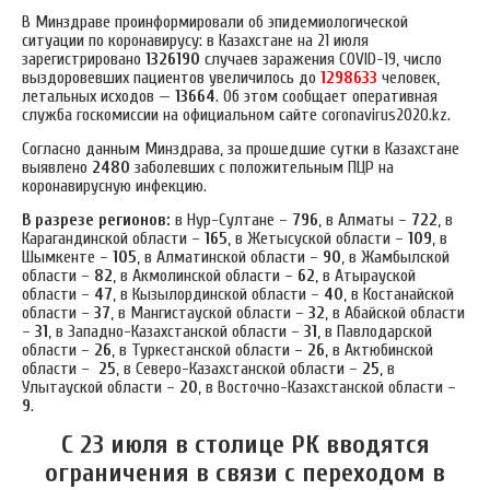
В Минздраве проинформировали об эпидемиологической
ситуации по коронавирусу: в Казахстане на 21 июля
зарегистрировано
1326190
случаев заражения COVID-19, число
выздоровевших пациентов увеличилось до
1298633
человек,
летальных исходов —
13664
. Об этом сообщает оперативная
служба госкомиссии на официальном сайте coronavirus2020.kz.
Согласно данным Минздрава, за прошедшие сутки в Казахстане
выявлено
2480
заболевших с положительным ПЦР на
коронавирусную инфекцию.
В разрезе регионов:
в Нур-Султане –
796
, в Алматы –
722
, в
Карагандинской области –
165
, в Жетысуской области –
109
, в
Шымкенте –
105
, в Алматинской области –
90
, в Жамбылской
области –
82
, в Акмолинской области –
62
, в Атырауской
области –
47
, в Кызылординской области –
40
, в Костанайской
области –
37
, в Мангистауской области –
32
, в Абайской области
–
31
, в Западно-Казахстанской области –
31
, в Павлодарской
области –
26
, в Туркестанской области –
26
, в Актюбинской
области –
25
, в Северо-Казахстанской области –
25
, в
Улытауской области –
20
, в Восточно-Казахстанской области –
9
.
С 23 июля в столице РК вводятся
ограничения в связи с переходом в