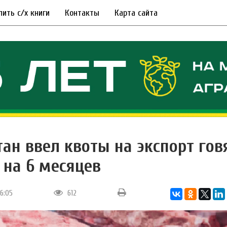
пить с/х книги
Контакты
Карта сайта
тан ввел квоты на экспорт го
 на 6 месяцев
16:05
612