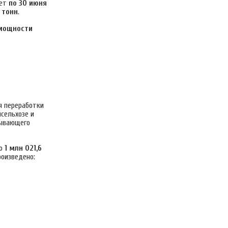
ует
по 30 июня
 тонн
.
мощности
я переработки
сельхозе и
тывающего
но
1 млн 021,6
роизведено: