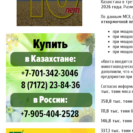
Казахстана в тре
2026 года
. ​Ра
По данным МСХ,
откормочной п
при мощно
при мощно
при мощно
при мощно
при мощно
«Квота вводится
животноводческо
дополнили, что 
предприятия при
Согласно информа
тыс.
тонн
мяса в
358,8 тыс.
тонн
111,8 тыс.
тонн
б
146,8 тыс.
тонн
337,1 тыс.
тонн
м