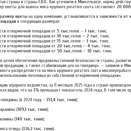
тьи страны и страны ЕАЭС.
Как уточнили в Минсельхозе, норма действ
змер квоты для вывоза мяса крупного рогатого скота составляет
20 000
размер квоты
на одну компанию, устанавливается в зависимости
от 
лощадки
в следующих размерах: ​
сти откормочной площадки от
5 тыс.
голов —
1 тыс.
тонн;
сти откормочной площадки от
10 тыс.
голов —
2 тыс.
тонн;
сти откормочной площадки от
15 тыс.
голов —
3 тыс.
тонн;
сти откормочной площадки от
20 тыс.
голов —
4 тыс.
тонн;
сти откормочной площадки от
50 тыс.
голов —
10 тыс.
тонн.
 в целях обеспечения продовольственной безопасности страны, развити
й продукции, а также стабилизации цен на говядину», — заявили в Мин
«квота распределяется на мясо крупного рогатого скота мясоперераба
 использовании поголовья из собственной откормочной площадки».
ции аграрного ведомства, за 11 месяцев 2025 года в стране произведе
сех видов, что на
3%
превышает показатель 2024 года. В том числе п
говядины (в 2024 году –
351,4 тыс.
тонн
);
аранины (
109,1 тыс.
тонн
);
конины (
140 тыс.
тонн
);
яса птицы (
326,3 тыс.
тонн
).