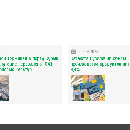
26
05.08.2026
вой терминал в порту Курык
Казахстан увеличил объем
олугодие перевалено 104,1
производства продуктов пит
ерновых культур
8,4%