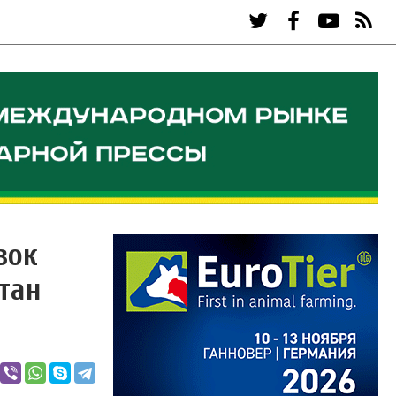
зок
тан