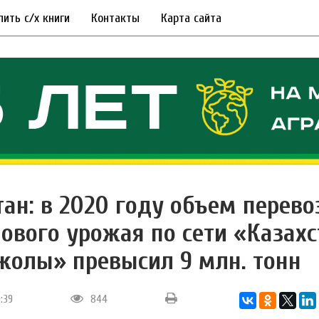
пить с/х книги
Контакты
Карта сайта
тан: в 2020 году объем перево
нового урожая по сети «Казахс
жолы» превысил 9 млн. тонн
0:39
844