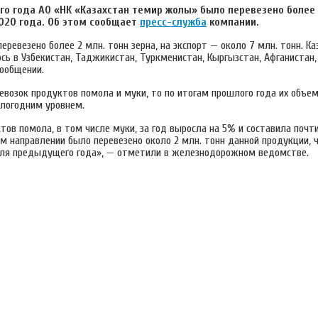
го года АО «НК «Казахстан темир жолы» было перевезено более 
020 года. Об этом сообщает
пресс-служба
компании.
еревезено более 2 млн. тонн зерна, на экспорт — около 7 млн. тонн. Ка
сь в Узбекистан, Таджикистан, Туркменистан, Кыргызстан, Афганистан, 
сообщении.
евозок продуктов помола и муки, то по итогам прошлого года их объе
шлогодним уровнем.
тов помола, в том числе муки, за год выросла на 5% и составила почти
м направлении было перевезено около 2 млн. тонн данной продукции, 
ля предыдущего года», — отметили в железнодорожном ведомстве.