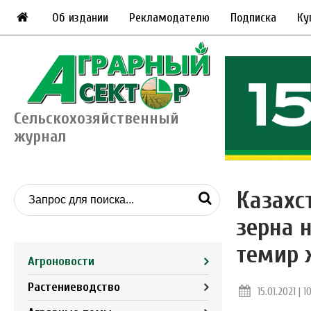
Об издании
Рекламодателю
Подписка
Ку
Сельскохозяйственный
журнал
Казахс
зерна 
темир 
Агроновости
Растениеводство
15.01.2021 | 1