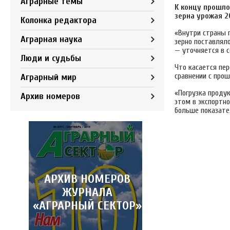
Аграрные темы
К концу прошло
зерна урожая 2
Колонка редактора
«Внутри страны п
Аграрная наука
зерно поставляло
— уточняется в 
Люди и судьбы
Что касается пер
сравнении с про
Аграрный мир
«Погрузка продук
Архив номеров
этом в экспортно
больше показате
АРХИВ НОМЕРОВ
ЖУРНАЛА
«АГРАРНЫЙ СЕКТОР»