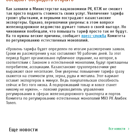
Как заявили в Министерстве нацэкономики РК, КТЖ не сможет
так просто поднять стоимость своих услуг. Увеличение тарифа
грозит убытками, и первыми пострадают казахстанские
экспортеры. Однако, перевозчики уверены: в этом вопросе
железнодорожное ведомство думает только о своей выгоде. Но
чиновники пообещали, что повышать тариф просто так не будут.
На то нужны веские причины, сообщает
пресс-служба
Комитета
по регулированию естественных монополий.
«Уровень тарифа будет определен по итогам рассмотрения заявок.
Сроки их рассмотрения у нас составляют 90 рабочих дней. За этот
период будет организовано публичное слушание, на которое, в
соответствии с Законом о естественной монополии, будут приглашены
потребители, ассоциации. Казахстанские грузоперевозчики уже
выражают свое несогласие. Они уверены: повышение тарифа сразу
скажется на стоимости угля, зерна, руды и металла. Этот вариант
оставит экспортеров в минусе. Ведь покупательская способность
сейчас и без того низка. А подорожавший товар и вовсе станет
никому не нужен», — пояснил руководитель управления
регулирования в сферах железнодорожного транспорта и портов
Комитета по регулированию естественных монополий МНЭ РК Алибек
Толеп.
Еще новости
Все новости