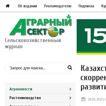
Об издании
Рекламодателю
Подписка
Ку
Сельскохозяйственный
журнал
Казахс
скорре
развит
Агроновости
Растениеводство
28.05.2021 | 