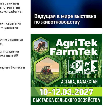
йтерек» под
ы стратегии
сс-служба на
ект стратегии
и — развития
к» не отразится
е.
сти создания
хстана в АО
еднего бизнеса и