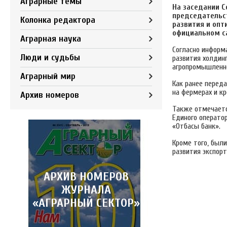
Аграрные темы
На заседании 
председательс
Колонка редактора
развития и опт
официальном с
Аграрная наука
Согласно информ
Люди и судьбы
развития холдин
агропромышленно
Аграрный мир
Как ранее переда
на фермерах и к
Архив номеров
Также отмечаетс
Единого операто
«Отбасы банк».
Кроме того, был
развития экспорт
АРХИВ НОМЕРОВ
ЖУРНАЛА
«АГРАРНЫЙ СЕКТОР»