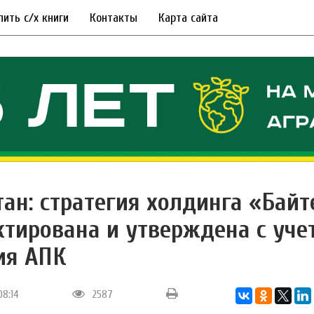
пить с/х книги
Контакты
Карта сайта
тан: стратегия холдинга «Байт
ктирована и утверждена с уче
ия АПК
08:14
2587