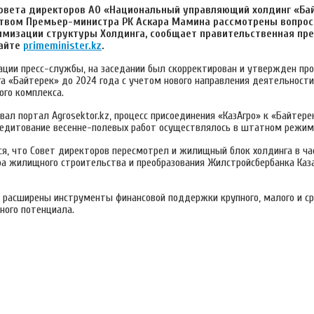
Совета директоров АО «Национальный управляющий холдинг «Ба
твом Премьер-министра РК Аскара Мамина рассмотрены вопрос
имизации структуры Холдинга, сообщает правительственная пре
айте
primeminister.kz
.
ации пресс-службы, на заседании был скорректирован и утвержден про
га «Байтерек» до 2024 года с учетом нового направления деятельност
го комплекса.
вал портал Аgrosektor.kz, процесс присоединения «КазАгро» к «Байтере
редитование весенне-полевых работ осуществлялось в штатном режим
я, что Совет директоров пересмотрел и жилищный блок холдинга в ча
ра жилищного строительства и преобразования Жилстройсбербанка Каза
и расширены инструменты финансовой поддержки крупного, малого и ср
ного потенциала.