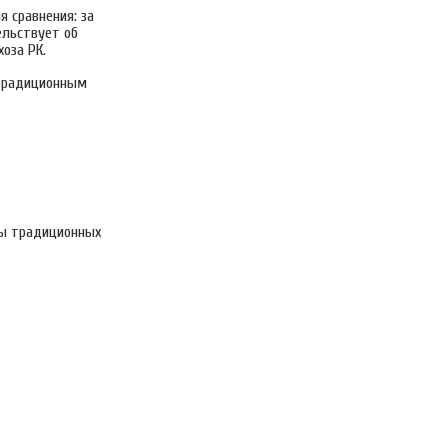
я сравнения: за
ельствует об
оза РК.
 традиционным
ны традиционных