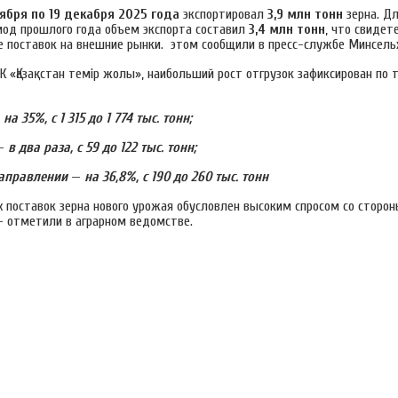
тября по 19 декабря 2025 года
экспортировал
3,9 млн
тонн
зерна. Дл
иод прошлого года объем экспорта составил
3,4 млн
тонн
, что свидет
е поставок на внешние рынки. этом сообщили в пресс-службе Минсельх
К «Қазақстан темір жолы», наибольший рост отгрузок зафиксирован по
—
на 35%, с 1 315 до 1 774 тыс. тонн;
—
в два раза, с 59 до 122 тыс. тонн;
направлении
—
на 36,8%, с 190 до 260 тыс. тонн
х поставок зерна нового урожая обусловлен высоким спросом со сторо
— отметили в аграрном ведомстве.