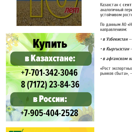
Казахстан
с сен
аналогичный пер
устойчивом рост
По данным АО «Н
направлениям:
• в Узбекистан
• в Кыргызстан
• в афганском 
«Рост экспортны
рынков сбыта», 