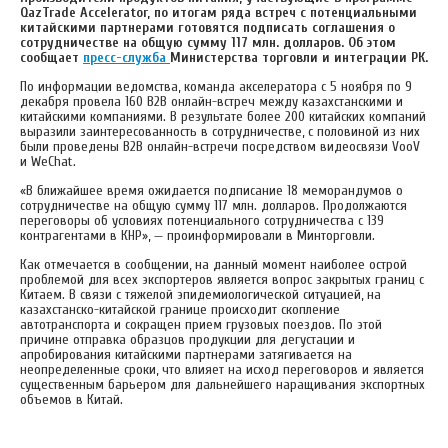
QazTrade Accelerator, по итогам ряда встреч с потенциальными
китайскими партнерами готовятся подписать соглашения о
сотрудничестве на общую сумму 117 млн. долларов. Об этом
сообщает
пресс-служба
Министерства торговли и интеграции РК.
По информации ведомства, команда акселератора с 5 ноября по 9
декабря провела 160 B2B онлайн-встреч между казахстанскими и
китайскими компаниями. В результате более 200 китайских компаний
выразили заинтересованность в сотрудничестве, с половиной из них
были проведены B2B онлайн-встречи посредством видеосвязи VooV
и WeChat.
«В ближайшее время ожидается подписание 18 меморандумов о
сотрудничестве на общую сумму 117 млн. долларов. Продолжаются
переговоры об условиях потенциального сотрудничества с 139
контрагентами в КНР», — проинформировали в Минторговли.
Как отмечается в сообщении, на данный момент наиболее острой
проблемой для всех экспортеров является вопрос закрытых границ с
Китаем. В связи с тяжелой эпидемиологической ситуацией, на
казахстанско-китайской границе происходит скопление
автотранспорта и сокращен прием грузовых поездов. По этой
причине отправка образцов продукции для дегустации и
апробирования китайскими партнерами затягивается на
неопределенные сроки, что влияет на исход переговоров и является
существенным барьером для дальнейшего наращивания экспортных
объемов в Китай.