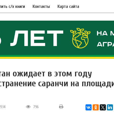
пить с/х книги
Контакты
Карта сайта
тан ожидает в этом году
странение саранчи на площади
21:14
796