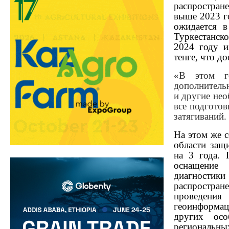
распростран
выше 2023 го
ожидается в
Туркестанско
2024 году и
тенге, что д
«В этом г
дополнительн
и другие нео
все подготов
затягиваний.
На этом же 
области защ
на 3 года. 
оснащение 
диагностик
распростране
проведения
геоинформац
других осо
региональны