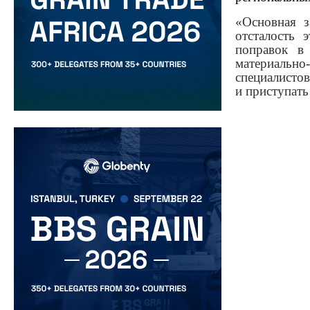
«Основная з
отсталость 
поправок в
материальн
специалисто
и приступать