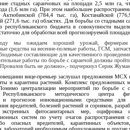
ение стадных саранчовых на площади 2,5 млн га, чт
да (1,6 млн га). При этом наибольшее распространен
 Актюбинской (784,4 тыс. га), Костанайской (776,
й (271,6 тыс. га) областях. Для борьбы со стадными 
з республиканского бюджета в совокупности выдел
остаточно для обработки всей прогнозируемой площади
оду мы ожидаем хороший урожай, фермерам 
ые средства на весенне-полевые работы, ГСМ, запчас
бходимые составляющие для качественного проведени
ительные работы по борьбе с саранчой должны пройти
 Провалов быть не должно»,-
подчеркнул Серик Жуман
совещании вице-премьер заслушал предложения МСХ 
иты и карантина растений. Комплекс предложенных м
Помимо централизации мероприятий по борьбе с с
Республиканского методического центра фит
и и прогнозов инновационными средствами для 
ния вредителей, болезней растений и сорняков, разра
 экстренных фитосанитарных мер, оцифровка 
ионных систем по учету очагов распространения 
бо опасных вредителей, карантинных объектов
х лабораторий необходимым оборудованием и другие 