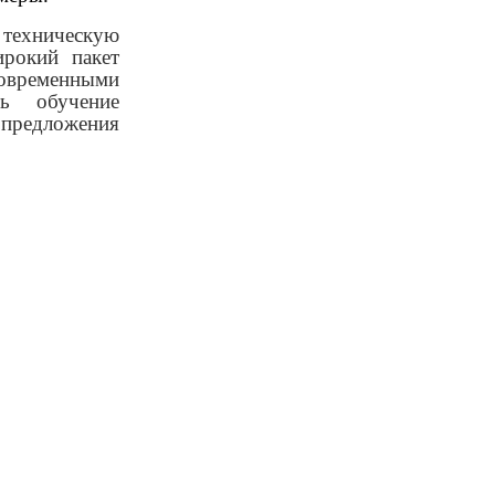
 техническую
ирокий пакет
овременными
ть обучение
 предложения