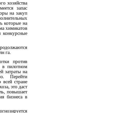
го хозяйства
меется запас
оры на закуп
полнительных
ть которые на
ема химикатов
я конкурсные
Продолжаются
н га.
отки против
е в пилотном
й затраты на
ю. Перейти
 всей стране
оза, это даст
ель, повышает
ия бизнеса в
огнозируется