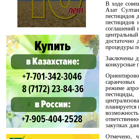
В ходе сове
Азат Султан
пестицидов 
пестицидов 
соглашений н
центральный 
достаточно 
процедуры по
Заключены д
конкурсные п
Ориентиров
саранчовых 
режиме апро
пестициды
централизов
планируется 
возможность 
ответственн
закупках дан
Отмечено, ч