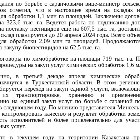
щания по борьбе с саранчовыми вице-министр сельско
ов отметил, что в настоящее время на складах и
для обработки 1,1 млн га площадей. Заключены догов
на 323,6 тыс. га. Ведется работа по подписанию до
а поставку пестицидов еще на 607,5 тыс. га, достави
склад планируется до 20 апреля 2024 года. Всего объ
для обработки 2,09 млн га площадей. Продолжаютс
 закупу биопестицидов на 62,5 тыс. га.
оговоры по химобработке на площади 719 тыс. га. 
роцедуры на закуп услуг химических обработок 1,6 мл
очно, в третьей декаде апреля химические обраб
начнутся в Туркестанской области. В этом регион
бируется переход на закуп единой услуги, включающе
, их транспортировке, хранению и применени
анно на единый закуп услуг по борьбе с саранчой по
в следующем году. По мнению представителя Минсельх
контролировать качество и результат обработки зем
ость исполнителей и более привлекательно для участ
ных услуг.
то в текущем году на территории Казахстана пр