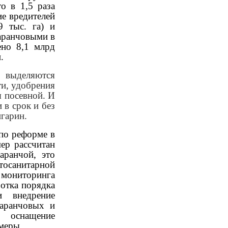
о в 1,5 раза
ие вредителей
9 тыс. га) и
саранчовыми в
ено 8,1 млрд
.
выделяются
ти, удобрения
я посевной. И
 в срок и без
гарин.
по реформе в
ер рассчитан
аранчой, это
осанитарной
мониторинга
ботка порядка
и внедрение
саранчовых и
, оснащение
меры.