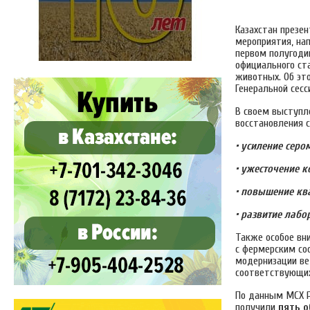
Казахстан презе
мероприятия, на
первом полугоди
официального ст
животных. Об эт
Генеральной сес
В своем выступл
восстановления 
• усиление серо
• ужесточение 
• повышение кв
• развитие лаб
Также особое вн
с фермерским со
модернизации ве
соответствующи
По данным МСХ Р
получили
пять о