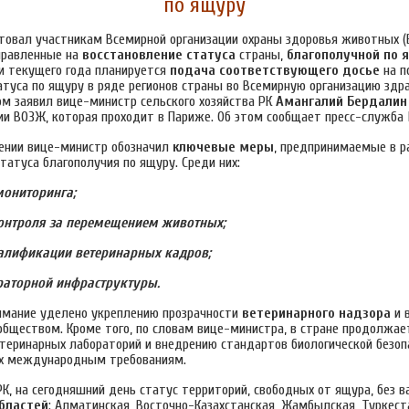
по ящуру
нтовал участникам Всемирной организации охраны здоровья животных 
правленные на
восстановление статуса
страны,
благополучной по 
и текущего года планируется
подача соответствующего досье
на п
атуса по ящуру в ряде регионов страны во Всемирную организацию здр
ом заявил вице-министр сельского хозяйства РК
Амангалий Бердалин
сии ВОЗЖ, которая проходит в Париже. Об этом сообщает пресс-служба 
ении вице-министр обозначил
ключевые меры
, предпринимаемые в р
статуса благополучия по ящуру.
Среди них:
мониторинга;
контроля за перемещением животных;
алификации ветеринарных кадров;
ораторной инфраструктуры.
имание уделено укреплению прозрачности
ветеринарного надзора
и 
обществом. Кроме того, по словам вице-министра, в стране продолжае
теринарных лабораторий и внедрению стандартов биологической безоп
х международным требованиям.
К, на сегодняшний день статус территорий, свободных от ящура, без 
бластей
: Алматинская, Восточно-Казахстанская, Жамбылская, Туркест