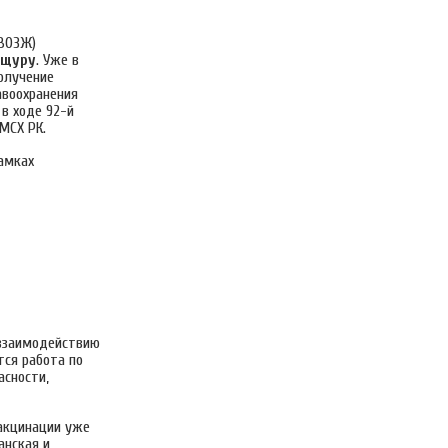
(ВОЗЖ)
ящуру
. Уже в
олучение
авоохранения
в ходе 92-й
МСХ РК.
амках
взаимодействию
тся работа по
асности,
вакцинации уже
анская и