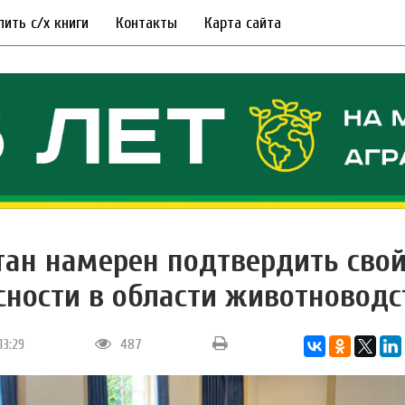
пить с/х книги
Контакты
Карта сайта
тан намерен подтвердить свой
сности в области животноводс
13:29
487