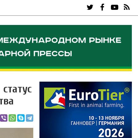
 статус
тва