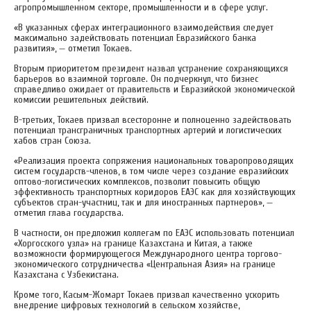
агропромышленном секторе, промышленности и в сфере услуг.
«В указанных сферах интеграционного взаимодействия следует
максимально задействовать потенциал Евразийского банка
развития», — отметил Токаев.
Вторым приоритетом президент назвал устранение сохраняющихся
барьеров во взаимной торговле. Он подчеркнул, что бизнес
справедливо ожидает от правительств и Евразийской экономической
комиссии решительных действий.
В-третьих, Токаев призвал всесторонне и полноценно задействовать
потенциал трансграничных транспортных артерий и логистических
хабов стран Союза.
«Реализация проекта сопряжения национальных товаропроводящих
систем государств-членов, в том числе через создание евразийских
оптово-логистических комплексов, позволит повысить общую
эффективность транспортных коридоров ЕАЭС как для хозяйствующих
субъектов стран-участниц, так и для иностранных партнеров», —
отметил глава государства.
В частности, он предложил коллегам по ЕАЭС использовать потенциал
«Хоргосского узла» на границе Казахстана и Китая, а также
возможности формирующегося Международного центра торгово-
экономического сотрудничества «Центральная Азия» на границе
Казахстана с Узбекистана.
Кроме того, Касым-Жомарт Токаев призвал качественно ускорить
внедрение цифровых технологий в сельском хозяйстве,