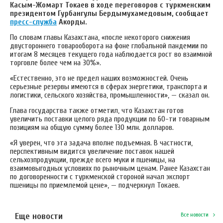
Касым-Жомарт Токаев в ходе переговоров с туркменским
президентом Гурбангулы Бердымухамедовым, сообщает
пресс-служба
Акорды.
По словам главы Казахстана, «после некоторого снижения
двустороннего товарооборота на фоне глобальной пандемии по
итогам 8 месяцев текущего года наблюдается рост во взаимной
торговле более чем на 30%».
«Естественно, это не предел наших возможностей. Очень
серьезные резервы имеются в сферах энергетики, транспорта и
логистики, сельского хозяйства, промышленности», — сказал он.
Глава государства также отметил, что Казахстан готов
увеличить поставки целого ряда продукции по 60-ти товарным
позициям на общую сумму более 130 млн. долларов.
«Я уверен, что эта задача вполне подъемная. В частности,
перспективным видится увеличение поставок нашей
сельхозпродукции, прежде всего муки и пшеницы, на
взаимовыгодных условиях по рыночным ценам. Ранее Казахстан
по договоренности с туркменской стороной начал экспорт
пшеницы по приемлемой цене», — подчеркнул Токаев.
Еще новости
Все новости