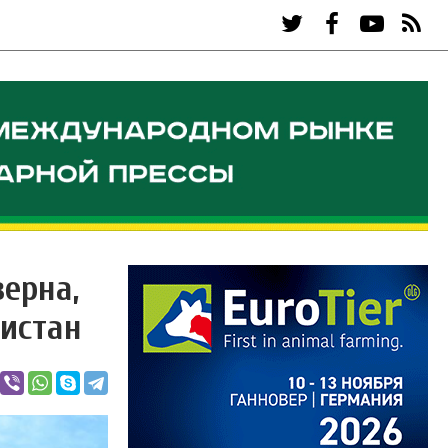
зерна,
нистан