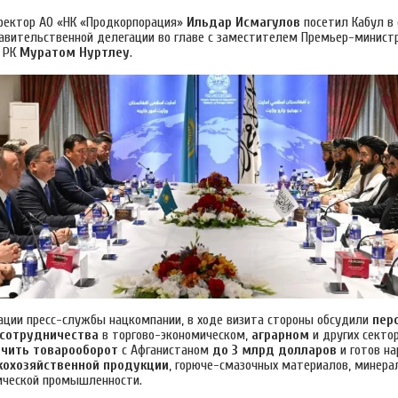
ректор АО «НК «Продкорпорация»
Ильдар Исмагулов
посетил Кабул в 
равительственной делегации во главе с заместителем Премьер-минис
л РК
Муратом Нуртлеу
.
ации пресс-службы нацкомпании, в ходе визита стороны обсудили
пер
 сотрудничества
в торгово-экономическом,
аграрном
и других сектор
ичить товарооборот
с Афганистаном
до 3 млрд долларов
и готов на
кохозяйственной продукции
, горюче-смазочных материалов, минера
ической промышленности.