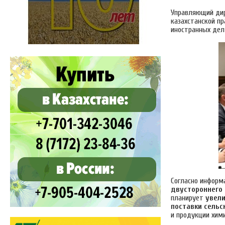
Управляющий ди
казахстанской п
иностранных де
Согласно информ
двустороннего
планирует
увел
поставки сельс
и продукции хим