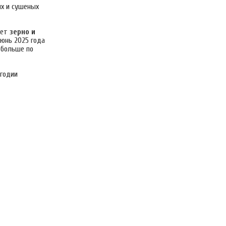
их и сушеных
яет
зерно и
июнь 2025 года
больше по
годии