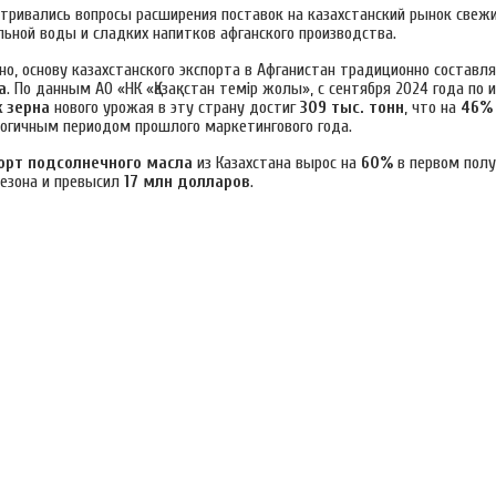
тривались вопросы расширения поставок на казахстанский рынок свеж
льной воды и сладких напитков афганского производства.
но, основу казахстанского экспорта в Афганистан традиционно составл
а
. По данным АО «НК «Қазақстан темір жолы», с сентября 2024 года по 
 зерна
нового урожая в эту страну достиг
309 тыс. тонн
, что на
46%
логичным периодом прошлого маркетингового года.
орт подсолнечного масла
из Казахстана вырос на
60%
в первом полу
сезона и превысил
17 млн долларов
.