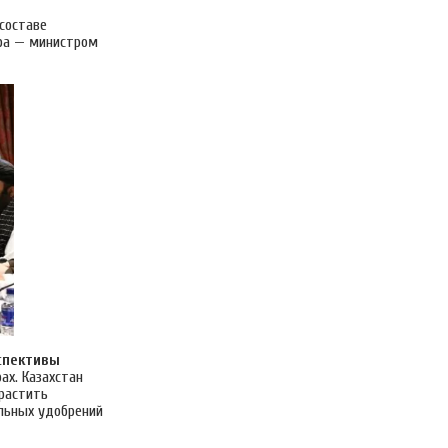
составе
тра — министром
спективы
ах. Казахстан
растить
льных удобрений