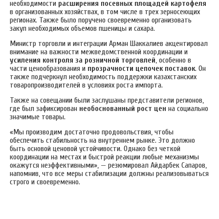
необходимости
расширения посевных площадей картофеля
в организованных хозяйствах, в том числе в трех зерносеющих
регионах. Также было поручено своевременно организовать
закуп необходимых объемов пшеницы и сахара.
Министр торговли и интеграции Арман Шаккалиев акцентировал
внимание на важности межведомственной координации и
усиления контроля за розничной торговлей
, особенно в
части ценообразования и
прозрачности цепочек поставок
. Он
также подчеркнул необходимость поддержки казахстанских
товаропроизводителей в условиях роста импорта.
Также на совещании были заслушаны представители регионов,
где был зафиксирован
необоснованный рост цен
на социально
значимые товары.
«Мы производим достаточно продовольствия, чтобы
обеспечить стабильность на внутреннем рынке. Это должно
быть основой ценовой устойчивости. Однако без четкой
координации на местах и быстрой реакции любые механизмы
окажутся неэффективными», — резюмировал Айдарбек Сапаров,
напомнив, что все меры стабилизации должны реализовываться
строго и своевременно.