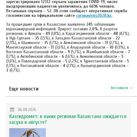
зарегистрировано
12312
случаев заражения COVID-19, число
выздоровевших пациентов увеличилось до
6696
человек.
Летальных случаев – 52. Об этом сообщает оперативная служба
госкомиссии на официальном сайте
coronavirus2020.kz
.
За прошедшие сутки в Казахстане выявлено
245
заболевших
коронавирусной инфекцией. Прирост составил
2,0%.
В разрезе
регионов: в Алматы –
49
(1,8%), в Карагандинской области –
48
(4,7%),
в Нур-Султане –
35
(1,5%), в Западно-Казахстанской области –
22
(2,9%), в Шымкенте –
15
(1,7%), в Алматинской области –
11
(2,7%), в
Мангистауской области –
11
(3,6%), в Атырауской области –
10
(0,9%), в
Восточно-Казахстанской области –
9
(5,7%), в Жамбылской области –
7
(1,7%), в Актюбинской области –
6
(1,6%), в Акмолинской области –
5
(3,0%), в Павлодарской области –
5
(2,2%), в Туркестанской области –
5
(1,3%), в Костанайской области –
4
(2,1%), в Кызылординской области –
3
(0,7%).
Еще новости
Все новости
06.08.2026
Казгидромет: в каких регионах Казахстана ожидается
засуха в августе?