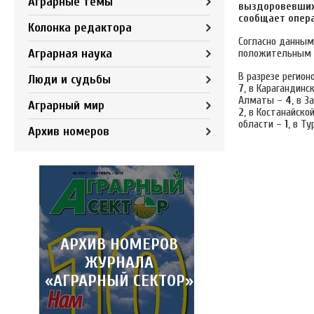
Аграрные темы
выздоровевших
сообщает опер
Колонка редактора
Согласно данным
Аграрная наука
положительным П
В разрезе регион
Люди и судьбы
7
, в Карагандинс
Алматы –
4
, в 
Аграрный мир
2
, в Костанайско
области –
1
, в Т
Архив номеров
АРХИВ НОМЕРОВ
ЖУРНАЛА
«АГРАРНЫЙ СЕКТОР»