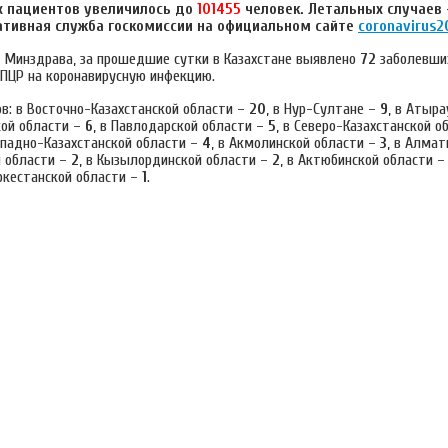
 пациентов увеличилось до
101455
человек. Летальных случаев
ативная служба госкомиссии на официальном сайте
coronavirus2
 Минздрава, за прошедшие сутки в Казахстане выявлено
72
заболевши
ЦР на коронавирусную инфекцию.
ов: в Восточно-Казахстанской области –
20
, в Нур-Султане –
9
, в Атыра
кой области –
6
, в Павлодарской области –
5
, в Северо-Казахстанской 
Западно-Казахстанской области –
4
, в Акмолинской области –
3
, в Алмат
й области –
2
, в Кызылординской области –
2
, в Актюбинской области 
уркестанской области –
1
.