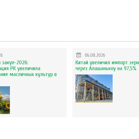
26
06.08.2026
 закуп-2026:
Китай увеличил импорт зерн
ация РК увеличила
через Алашанькоу на 97,5%
ание масличных культур в