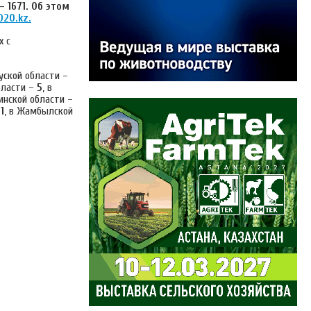
 –
1671
. Об этом
020.kz
.
х с
уской области –
области –
5
, в
инской области –
–
1
, в Жамбылской