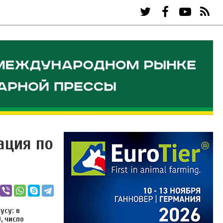
ация по
усу: в
, число