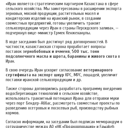
«Иран является стратегическим партнером Казахстана в сфере
сельского хозяйства. Мы заинтересованы в расширении экспорта
зерновых, мясной продукции, растительных масел и
кондитерских изделий на иранский рынок, в создании
совместных предприятий, готовы увеличить транзит
сельхозпродукции через Иран в страны Персидского залива», —
подчеркнул вице-министр Ермек Кенжеханулы.
В ходе заседания был достигнут ряд договоренностей.
В
частности, казахстанская сторона проработает вопросы
поставок
зернобобовых и ячменя
,
500 тыс. тонн
подсолнечного масла и шрота, баранины и живого скота
в
Иран.
В свою очередь Иран ускорит согласование
ветеринарного
сертификата
на экспорт шкур
КРС, МРС, лошадей, увеличит
поставки иранской сельхозпродукции и др.
Также стороны договорились разработать программу внедрения
водосберегающих технологий в сельском хозяйстве,
использовать транзитный потенциал Ирана для отправки муки
через порт Бендер-Аббас, рассмотреть совместные проекты по
разведению осетровых и лососевых рыб, производству рыбных
кормов.
Согласно информации, на заседании был подписан меморандум о
сотрудничестве между АО «НК «Продкорпорация» и Fawakeh