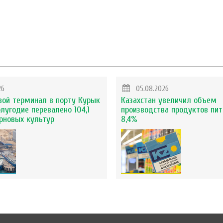
26
05.08.2026
вой терминал в порту Курык
Казахстан увеличил объем
олугодие перевалено 104,1
производства продуктов пит
ерновых культур
8,4%