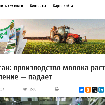
пить с/х книги
Контакты
Карта сайта
тан: производство молока раст
ление — падает
5:04
3505