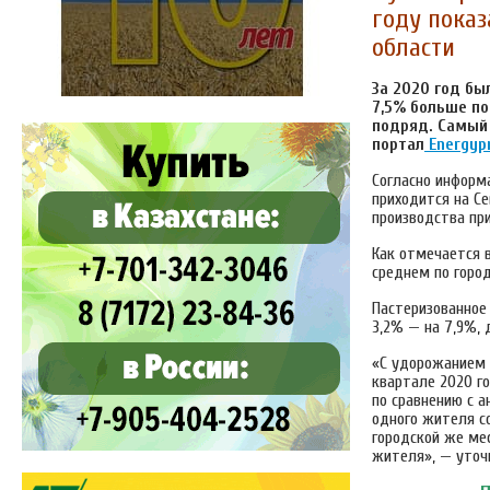
году показ
области
За 2020 год бы
7,5% больше по
подряд. Самый 
портал
Еnergyp
Согласно информ
приходится на Се
производства при
Как отмечается в
среднем по город
Пастеризованное 
3,2% — на 7,9%, д
«С удорожанием 
квартале 2020 г
по сравнению с 
одного жителя со
городской же ме
жителя», — уточ