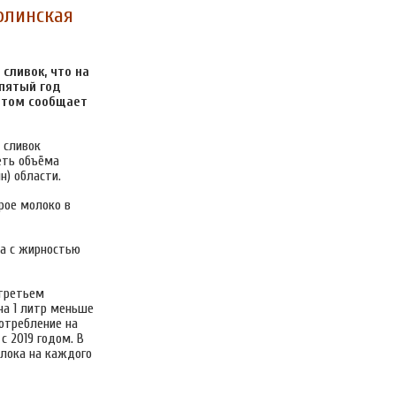
олинская
сливок, что на
 пятый год
 этом сообщает
 сливок
реть объёма
н) области.
рое молоко в
 а с жирностью
 третьем
на 1 литр меньше
отребление на
с 2019 годом. В
олока на каждого