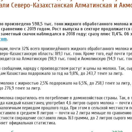
али Северо-Казахстанская Алматинская и Акм
ло произведено 598,5 тыс. тонн жидкого обработанного молока и 
 сравнению с 2019 годом. Рост выпуска в секторе продолжается
заметный скачок наблюдался в 2018 году: сразу плюс 11,4%. Об
rom
.
ации, почти 32% всего произведённого жидкого обработанного молока и
веро-Казахстанскую область: 189,1 тыс. тонн. Кроме того, ещё почти т
ходится на Алматинскую (98,9 тыс. тонн) и Акмолинскую (94,9 тыс. тон
 сообщении, наряду с производством растут и цены на молоко. Так, сы
ам Казахстана подорожало за год на 9,8%, до 243,7 тенге за литр.
молоко с жирностью 2,5% подорожало на 6,5%, до 258,1 тенге за литр,
о 276,9 тенге за литр.
молока сократилось его потребление в домохозяйствах страны. Так, в
ода каждый казахстанец употребил 4,6 литров сырого молока — почти 
аналогичным периодом прошлого года. При этом в сельской местности п
ставило в среднем 8 литров — почти на 2 литра меньше по сравнению 
стности сокращение составило лишь 163 грамма, до 2 литров сырого м
няет официальная статистика.